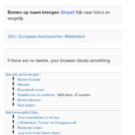
Bomen op naam brengen
Simpel!
Kijk naar foto's en
vergelijk.
200+ Europese boomsoorten Alfabetisch
If there are no tweets, your browser blocks something
Specials op bomengids
Bomen-Evolutie
Maretak
Broceliande forest
Naaldbomen en coniferen
. 1800 foto's, 47 soorten.
Bomen bloemen
Bast pagina
Volg bomengidsnl blog
Over reeenbeheer in het bos
2 Stadseiken: Turkse- en Hongaarse eik
Bloeiende Linden
Ja je kunt in een boom staan!