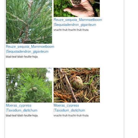
Reuze_sequoia_Mammoetboom
|Sequoiadendron_giganteum
vrucht-fruit-frucht-fruit-fruta
Reuze_sequoia_Mammoetboom
|Sequoiadendron_giganteum
blad-leaf-blatt-feuille-hoja
Moeras_cypress
Moeras_cypress
|Taxodium_distichum
|Taxodium_distichum
blad-leaf-blatt-feuille-hoja
vrucht-fruit-frucht-fruit-fruta