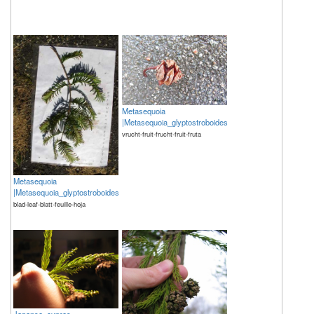
Metasequoia
|Metasequoia_glyptostroboides
vrucht-fruit-frucht-fruit-fruta
Metasequoia
|Metasequoia_glyptostroboides
blad-leaf-blatt-feuille-hoja