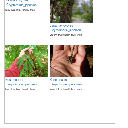
Japanse_cypres
|Cryptomeria_japonica
blad-leaf-blatt-feuille-hoja
Japanse_cypres
|Cryptomeria_japonica
vrucht-fruit-frucht-fruit-fruta
Kustsequoia
Kustsequoia
|Sequoia_sempervirens
|Sequoia_sempervirens
blad-leaf-blatt-feuille-hoja
vrucht-fruit-frucht-fruit-fruta
The meaning of life is 42