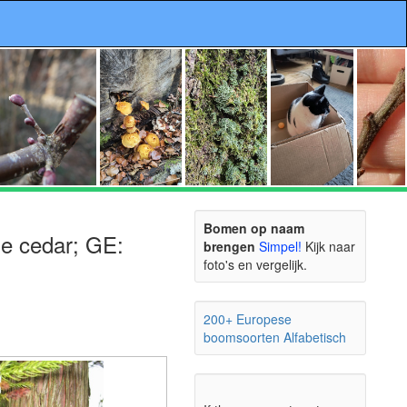
Bomen op naam
se cedar; GE:
brengen
Simpel!
Kijk naar
foto's en vergelijk.
200+ Europese
boomsoorten Alfabetisch