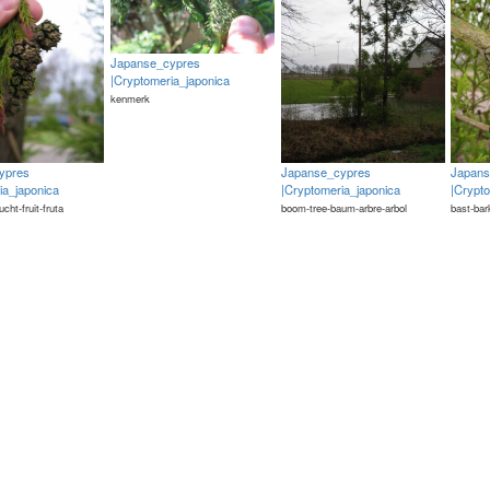
Japanse_cypres
|Cryptomeria_japonica
kenmerk
ypres
Japanse_cypres
Japans
ia_japonica
|Cryptomeria_japonica
|Crypt
rucht-fruit-fruta
boom-tree-baum-arbre-arbol
bast-bar