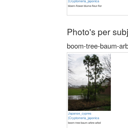
|Cryptomeria_japonica
bloem-flower-blume-fleur-flor
The meaning of life is 42
Photo's per sub
boom-tree-baum-arb
Japanse_cypres
|Cryptomeria_japonica
boom-tree-baum-arbre-arbol