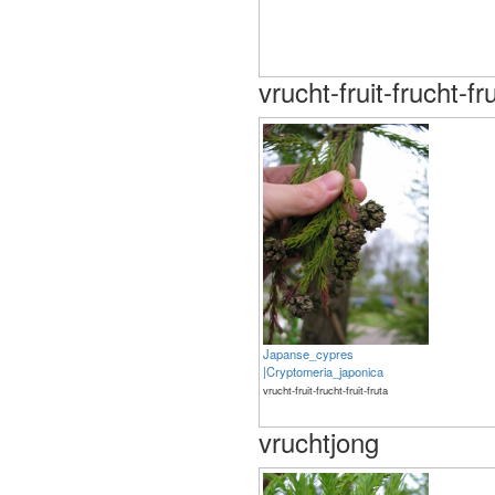
vrucht-fruit-frucht-fru
Japanse_cypres
|Cryptomeria_japonica
vrucht-fruit-frucht-fruit-fruta
vruchtjong