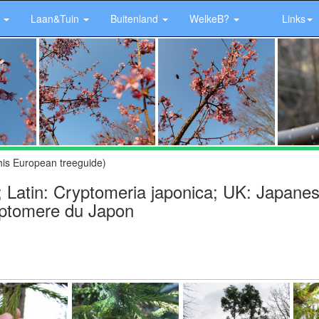
r
Laan&Tuin
Buitenland
WelkeB?
Links
his European treeguide)
 Latin: Cryptomeria japonica; UK: Japane
yptomere du Japon