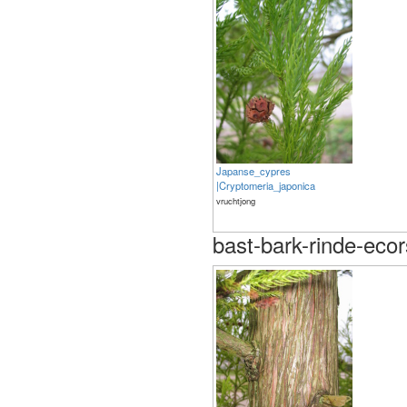
Japanse_cypres
|Cryptomeria_japonica
vruchtjong
bast-bark-rinde-eco