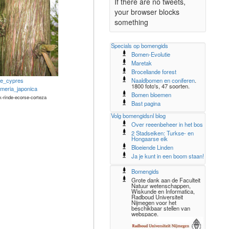
If there are no tweets,
your browser blocks
something
Specials op bomengids
Bomen-Evolutie
Maretak
Broceliande forest
Naaldbomen en coniferen
.
e_cypres
1800 foto's, 47 soorten.
omeria_japonica
Bomen bloemen
k-rinde-ecorse-corteza
Bast pagina
Volg bomengidsnl blog
Over reeenbeheer in het bos
2 Stadseiken: Turkse- en
Hongaarse eik
Bloeiende Linden
Ja je kunt in een boom staan!
Bomengids
Grote dank aan de Faculteit
Natuur wetenschappen,
Wiskunde en Informatica,
Radboud Universiteit
Nijmegen voor het
beschikbaar stellen van
webspace.