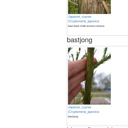
Japanse_cypres
|Cryptomeria_japonica
bast-bark-rinde-ecorse-corteza
bastjong
Japanse_cypres
|Cryptomeria_japonica
bastjong