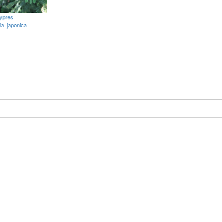
ypres
ia_japonica