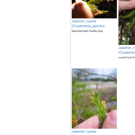
Japanse_cypres
|Cryptomeria_japonica
blad-leaf-blatt-feuille-hoja
Japanse_c
|Cryptomer
vrucht-fruit-f
Japanse_cypres