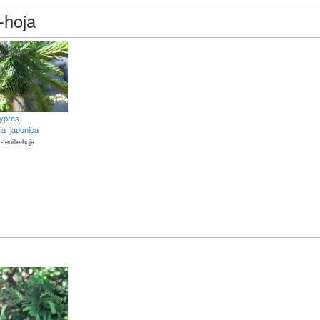
e-hoja
ypres
ia_japonica
t-feuille-hoja