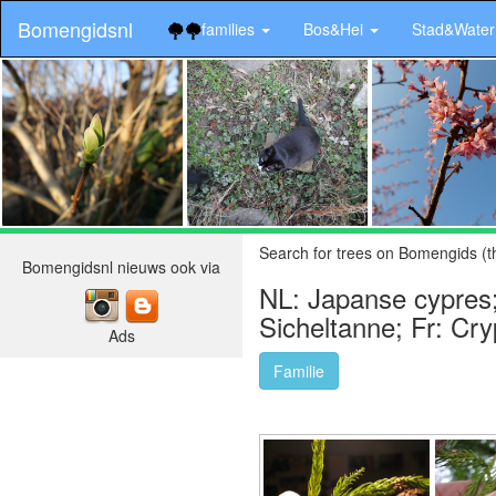
Bomengidsnl
families
Bos&Hei
Stad&Wate
.
Search for trees on Bomengids (t
Bomengidsnl nieuws ook via
NL: Japanse cypres;
Sicheltanne; Fr: Cr
Ads
Familie