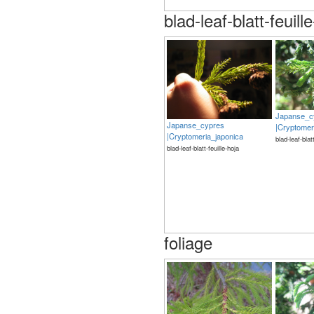
blad-leaf-blatt-feuill
Japanse_c
Japanse_cypres
|Cryptomer
|Cryptomeria_japonica
blad-leaf-blat
blad-leaf-blatt-feuille-hoja
foliage