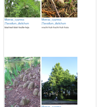
Moeras_cypress
Moeras_cypress
|Taxodium_distichum
|Taxodium_distichum
blad-leaf-blatt-feuille-hoja
vrucht-fruit-frucht-fruit-fruta
Moeras_cypress