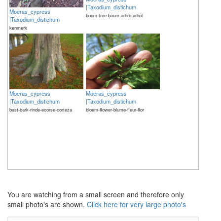
|Taxodium_distichum
Moeras_cypress
boom-tree-baum-arbre-arbol
|Taxodium_distichum
kenmerk
Moeras_cypress
Moeras_cypress
|Taxodium_distichum
|Taxodium_distichum
bast-bark-rinde-ecorse-corteza
bloem-flower-blume-fleur-flor
The meaning of life is 42
The meaning of life is 42
You are watching from a small screen and therefore only
small photo's are shown.
Click here for very large photo's