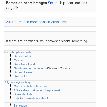
Bomen op naam brengen
Simpel!
Kijk naar foto's en
vergelijk.
200+ Europese boomsoorten Alfabetisch
If there are no tweets, your browser blocks something
Specials op bomengids
Bomen-Evolutie
Maretak
Broceliande forest
Naaldbomen en coniferen
. 1800 foto's, 47 soorten.
Bomen bloemen
Bast pagina
Volg bomengidsnl blog
Over reeenbeheer in het bos
2 Stadseiken: Turkse- en Hongaarse eik
Bloeiende Linden
Ja je kunt in een boom staan!
Bomengids