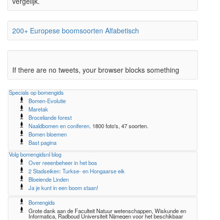
vergelijk.
200+ Europese boomsoorten Alfabetisch
If there are no tweets, your browser blocks something
Specials op bomengids
Bomen-Evolutie
Maretak
Broceliande forest
Naaldbomen en coniferen
. 1800 foto's, 47 soorten.
Bomen bloemen
Bast pagina
Volg bomengidsnl blog
Over reeenbeheer in het bos
2 Stadseiken: Turkse- en Hongaarse eik
Bloeiende Linden
Ja je kunt in een boom staan!
Bomengids
Grote dank aan de Faculteit Natuur wetenschappen, Wiskunde en
Informatica, Radboud Universiteit Nijmegen voor het beschikbaar