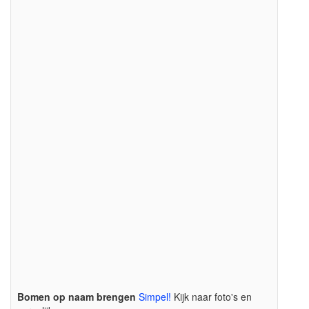
|Cryptomeria_japonica
blad-leaf-blatt-feuille-hoja
Japanse_cypres
|Cryptomeria_japonica
vrucht-fruit-frucht-fruit-fruta
Kustsequoia
Kustsequoia
|Sequoia_sempervirens
|Sequoia_sempervirens
blad-leaf-blatt-feuille-hoja
vrucht-fruit-frucht-fruit-fruta
Bomen op naam brengen
Simpel!
Kijk naar foto's en