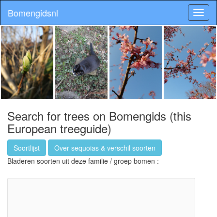
Bomengidsnl
Search for trees on Bomengids (this
European treeguide)
Soortlijst
Over sequoias & verschil soorten
Bladeren soorten uit deze familie / groep bomen :