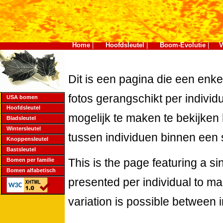
Home
Hoofdsleutel
Boom-Evolutie
V
|
|
|
Dit is een pagina die een enke
fotos gerangschikt per individu
USA bomen
Hoofdsleutel
mogelijk te maken te bekijken h
Bladsleutel
Wintersleutel
tussen individuen binnen een 
Knoppensleutel
Bastsleutel
This is the page featuring a s
Bomen per familie
Bomen alfabetisch
presented per individual to m
variation is possible between i