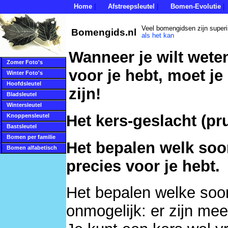
Home
Afstreepsleutel
Bomen-Evolutie
|
|
|
Veel bomengidsen zijn super
Bomengids.nl
als het kan
Wanneer je wilt wete
Zomer Foto's
voor je hebt, moet je
Winter Foto's
Hoofdsleutel
zijn!
Bladsleutel
Wintersleutel
Het kers-geslacht (pr
Knoppensleutel
Bastsleutel
Bomen per familie
Het bepalen welk soor
Bomen alfabetisch
precies voor je hebt.
Het bepalen welke soort 
onmogelijk: er zijn me