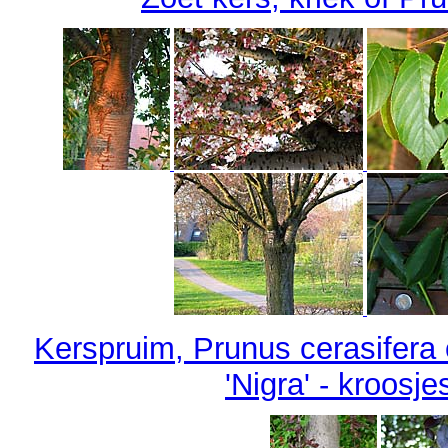
Kerspruim, Prunus cerasifera
'Nigra' - kroosj