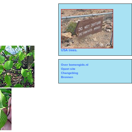
USA trees.
Over bomengids.nl
Opzet site
Changeblog
Bronnen