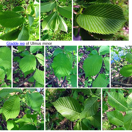
Gladde iep
of Ulmus minor