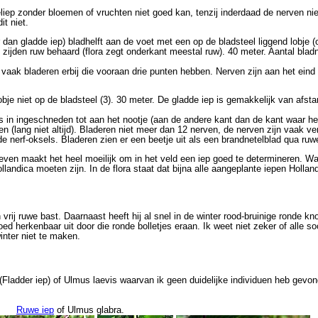
ep zonder bloemen of vruchten niet goed kan, tenzij inderdaad de nerven niet
t niet.
dan gladde iep) bladhelft aan de voet met een op de bladsteel liggend lobje 
zijden ruw behaard (flora zegt onderkant meestal ruw). 40 meter. Aantal blad
 vaak bladeren erbij die vooraan drie punten hebben. Nerven zijn aan het eind
je niet op de bladsteel (3). 30 meter. De gladde iep is gemakkelijk van afsta
 in ingeschneden tot aan het nootje (aan de andere kant dan de kant waar het 
n (lang niet altijd). Bladeren niet meer dan 12 nerven, de nerven zijn vaak ve
n de nerf-oksels. Bladeren zien er een beetje uit als een brandnetelblad qua r
geven maakt het heel moeilijk om in het veld een iep goed te determineren. Wa
andica moeten zijn. In de flora staat dat bijna alle aangeplante iepen Holland
 vrij ruwe bast. Daarnaast heeft hij al snel in de winter rood-bruinige ronde 
oed herkenbaar uit door die ronde bolletjes eraan. Ik weet niet zeker of alle so
inter niet te maken.
 (Fladder iep) of Ulmus laevis waarvan ik geen duidelijke individuen heb gevo
Ruwe iep
of Ulmus glabra.