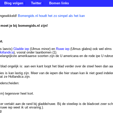
Blog volgen
Twitter
Bomen links
|
|
ingewikkeld!
Bomengids.nl houdt het zo simpel als het kan
 moet je bij bomengids.nl zijn!
t.
s laevis)
Gladde iep
(Ulmus minor) en
Ruwe iep
(Ulmus glabra) ook wel elms
ollandica
), vooral onder laanbomen (1).
belangrijkste amerikaanse soorten zijn de U americana en de rode ipe U rubru
 blad ongelijk is: aan een kant loopt het blad verder over de steel heen dan a
ies is kan lastig zijn. Meer van de iepen die hier staan kan ik niet goed ind
t ze Hollandica zijn.
onderscheiden:
m) tegenover heel kort.
er vertakt aan de rand bij gladde/ruwe. Bij de steeliep is de bladvoet zeer s
ruwe iep weet ik uit ervaring.).
pg