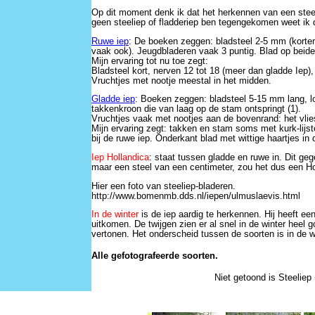
Op dit moment denk ik dat het herkennen van een steeli
geen steeliep of fladderiep ben tegengekomen weet ik di
Ruwe iep
: De boeken zeggen: bladsteel 2-5 mm (korter 
vaak ook). Jeugdbladeren vaak 3 puntig. Blad op beide 
Mijn ervaring tot nu toe zegt:
Bladsteel kort, nerven 12 tot 18 (meer dan gladde Iep),
Vruchtjes met nootje meestal in het midden.
Gladde iep
: Boeken zeggen: bladsteel 5-15 mm lang, lob
takkenkroon die van laag op de stam ontspringt (1).
Vruchtjes vaak met nootjes aan de bovenrand: het vlies
Mijn ervaring zegt: takken en stam soms met kurk-lijste
bij de ruwe iep. Onderkant blad met wittige haartjes i
Iep Hollandica
: staat tussen gladde en ruwe in. Dit ge
maar een steel van een centimeter, zou het dus een Holl
Hier een foto van steeliep-bladeren.
http://www.bomenmb.dds.nl/iepen/ulmuslaevis.html
In de winter
is de iep aardig te herkennen. Hij heeft een
uitkomen. De twijgen zien er al snel in de winter heel g
vertonen. Het onderscheid tussen de soorten is in de w
Alle gefotografeerde soorten.
Niet getoond is Steeliep