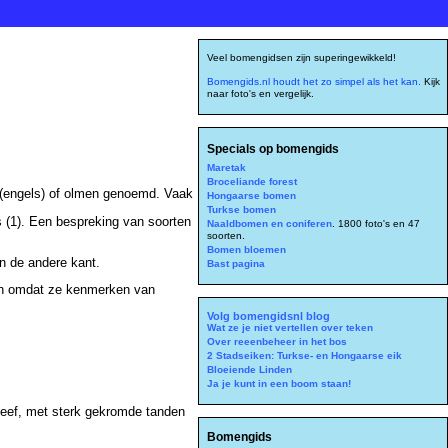
Veel bomengidsen zijn superingewikkeld!
Bomengids.nl houdt het zo simpel als het kan.
Kijk
naar foto's en vergelijk.
Specials op bomengids
Maretak
Broceliande forest
 (engels) of olmen genoemd. Vaak
Hongaarse bomen
Turkse bomen
s (1). Een bespreking van soorten
Naaldbomen en coniferen
. 1800 foto's en 47
soorten.
Bomen bloemen
an de andere kant.
Bast pagina
elen omdat ze kenmerken van
Volg bomengidsnl blog
Wat ze je niet vertellen over teken
Over reeenbeheer in het bos
2 Stadseiken: Turkse- en Hongaarse eik
Bloeiende Linden
Ja je kunt in een boom staan!
cheef, met sterk gekromde tanden
Bomengids