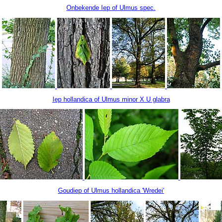
Onbekende Iep of Ulmus spec.
Iep hollandica of Ulmus minor X U glabra
Goudiep of Ulmus hollandica 'Wredei'