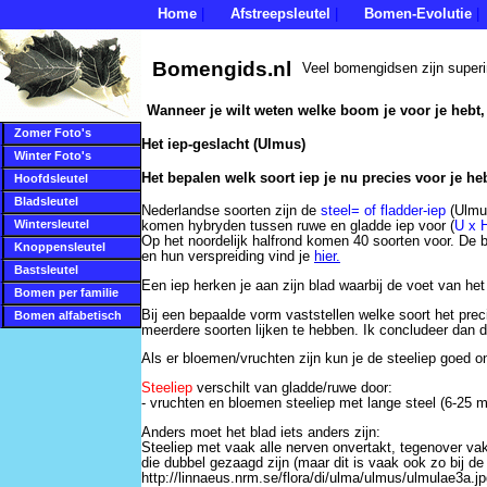
Home
Afstreepsleutel
Bomen-Evolutie
|
|
|
Bomengids.nl
Veel bomengidsen zijn super
Wanneer je wilt weten welke boom je voor je hebt,
Zomer Foto's
Het iep-geslacht (Ulmus)
Winter Foto's
Het bepalen welk soort iep je nu precies voor je heb
Hoofdsleutel
Bladsleutel
Nederlandse soorten zijn de
steel= of fladder-iep
(Ulmu
Wintersleutel
komen hybryden tussen ruwe en gladde iep voor (
U x H
Op het noordelijk halfrond komen 40 soorten voor. De 
Knoppensleutel
en hun verspreiding vind je
hier.
Bastsleutel
Een iep herken je aan zijn blad waarbij de voet van het
Bomen per familie
Bij een bepaalde vorm vaststellen welke soort het prec
Bomen alfabetisch
meerdere soorten lijken te hebben. Ik concludeer dan da
Als er bloemen/vruchten zijn kun je de steeliep goed 
Steeliep
verschilt van gladde/ruwe door:
- vruchten en bloemen steeliep met lange steel (6-25 m
Anders moet het blad iets anders zijn:
Steeliep met vaak alle nerven onvertakt, tegenover vak
die dubbel gezaagd zijn (maar dit is vaak ook zo bij de 
http://linnaeus.nrm.se/flora/di/ulma/ulmus/ulmulae3a.j