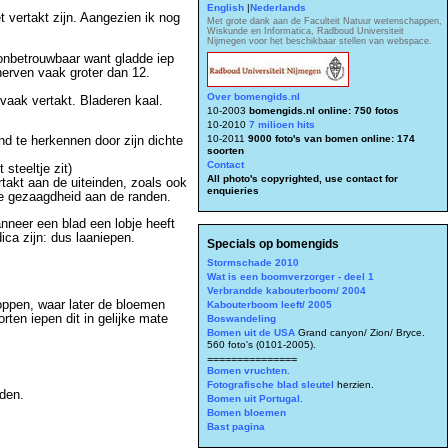
English
|
Nederlands
 vertakt zijn. Aangezien ik nog
Met grote dank aan de Faculteit Natuur wetenschappen,
Wiskunde en Informatica, Radboud Universiteit
Nijmegen voor het beschikbaar stellen van webspace.
(onbetrouwbaar want gladde iep
nerven vaak groter dan 12.
Over bomengids.nl
 vaak vertakt. Bladeren kaal.
10-2003
bomengids.nl online: 750 fotos
10-2010
7 milioen hits
10-2011
9000 foto's van bomen online: 174
nd te herkennen door zijn dichte
soorten
Contact
steeltje zit)
All photo's copyrighted, use contact for
rtakt aan de uiteinden, zoals ook
enquieries
uwe gezaagdheid aan de randen.
nneer een blad een lobje heeft
ica zijn: dus laaniepen.
Specials op bomengids
Stormschade 2010
Wat is een boomverzorger - deel 1
Verbrandde kabouterboom/ 2004
knoppen, waar later de bloemen
Kabouterboom leeft/ 2005
orten iepen dit in gelijke mate
Boswandeling
Bomen uit de USA
Grand canyon/ Zion/ Bryce.
560 foto's (0101-2005).
===============
Bomen vruchten.
Fotografische blad sleutel
herzien.
nden.
Bomen uit Portugal.
Bomen bloemen
Bast pagina