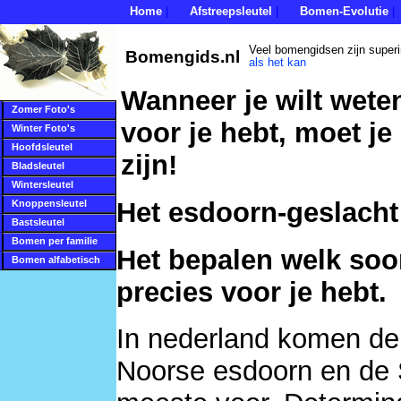
Home
Afstreepsleutel
Bomen-Evolutie
|
|
|
Veel bomengidsen zijn super
Bomengids.nl
als het kan
Wanneer je wilt wete
Zomer Foto's
voor je hebt, moet je
Winter Foto's
Hoofdsleutel
zijn!
Bladsleutel
Wintersleutel
Het esdoorn-geslacht 
Knoppensleutel
Bastsleutel
Bomen per familie
Het bepalen welk soo
Bomen alfabetisch
precies voor je hebt.
In nederland komen d
Noorse esdoorn en de