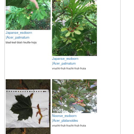
Japanse_esdoorn
|Acer_palmatum
blad-leaf-blatt-feuille-hoja
Japanse_esdoorn
|Acer_palmatum
vrucht-fruit-frucht-fruit-fruta
Noorse_esdoorn
|Acer_platanoides
vrucht-fruit-frucht-fruit-fruta