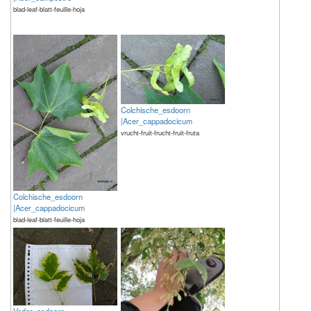
blad-leaf-blatt-feuille-hoja
Colchische_esdoorn
|Acer_cappadocicum
vrucht-fruit-frucht-fruit-fruta
Colchische_esdoorn
|Acer_cappadocicum
blad-leaf-blatt-feuille-hoja