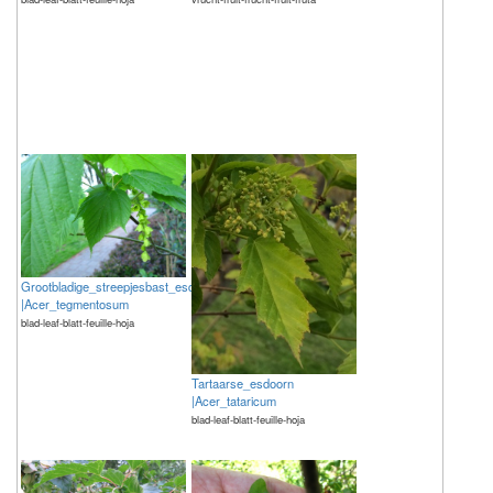
Grootbladige_streepjesbast_esdoorn
|Acer_tegmentosum
blad-leaf-blatt-feuille-hoja
Tartaarse_esdoorn
|Acer_tataricum
blad-leaf-blatt-feuille-hoja