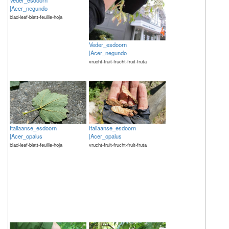
Veder_esdoorn
|Acer_negundo
blad-leaf-blatt-feuille-hoja
Veder_esdoorn
|Acer_negundo
vrucht-fruit-frucht-fruit-fruta
Italiaanse_esdoorn
Italiaanse_esdoorn
|Acer_opalus
|Acer_opalus
blad-leaf-blatt-feuille-hoja
vrucht-fruit-frucht-fruit-fruta