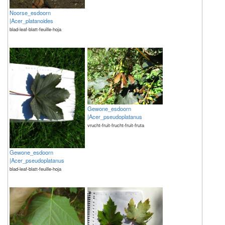
Noorse_esdoorn
|Acer_platanoides
blad-leaf-blatt-feuille-hoja
Gewone_esdoorn
|Acer_pseudoplatanus
vrucht-fruit-frucht-fruit-fruta
Gewone_esdoorn
|Acer_pseudoplatanus
blad-leaf-blatt-feuille-hoja