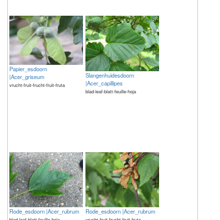
Papier_esdoorn
Slangenhuidesdoorn
|Acer_griseum
|Acer_capillipes
vrucht-fruit-frucht-fruit-fruta
blad-leaf-blatt-feuille-hoja
Rode_esdoorn |Acer_rubrum
Rode_esdoorn |Acer_rubrum
blad-leaf-blatt-feuille-hoja
vrucht-fruit-frucht-fruit-fruta