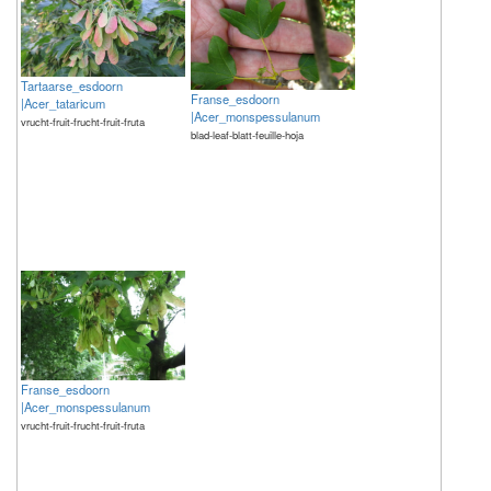
Tartaarse_esdoorn
Franse_esdoorn
|Acer_tataricum
|Acer_monspessulanum
vrucht-fruit-frucht-fruit-fruta
blad-leaf-blatt-feuille-hoja
Franse_esdoorn
|Acer_monspessulanum
vrucht-fruit-frucht-fruit-fruta