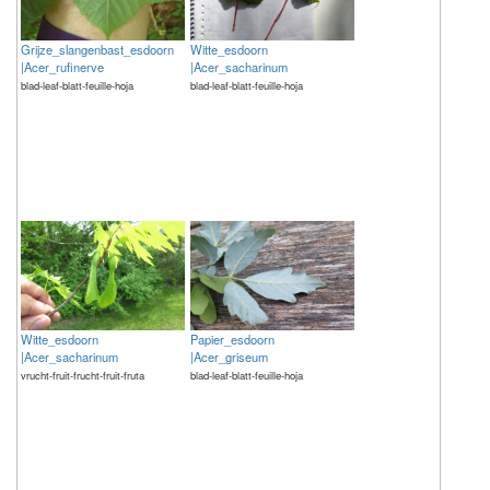
Witte_esdoorn
Grijze_slangenbast_esdoorn
|Acer_sacharinum
|Acer_rufinerve
blad-leaf-blatt-feuille-hoja
blad-leaf-blatt-feuille-hoja
Witte_esdoorn
Papier_esdoorn
|Acer_sacharinum
|Acer_griseum
vrucht-fruit-frucht-fruit-fruta
blad-leaf-blatt-feuille-hoja