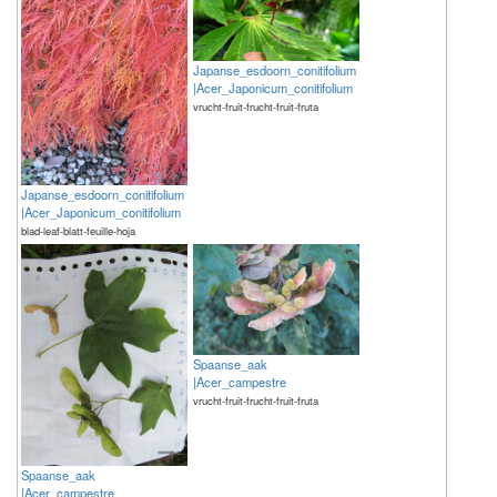
Japanse_esdoorn_conitifolium
|Acer_Japonicum_conitifolium
vrucht-fruit-frucht-fruit-fruta
Japanse_esdoorn_conitifolium
|Acer_Japonicum_conitifolium
blad-leaf-blatt-feuille-hoja
Spaanse_aak
|Acer_campestre
vrucht-fruit-frucht-fruit-fruta
Spaanse_aak
|Acer_campestre