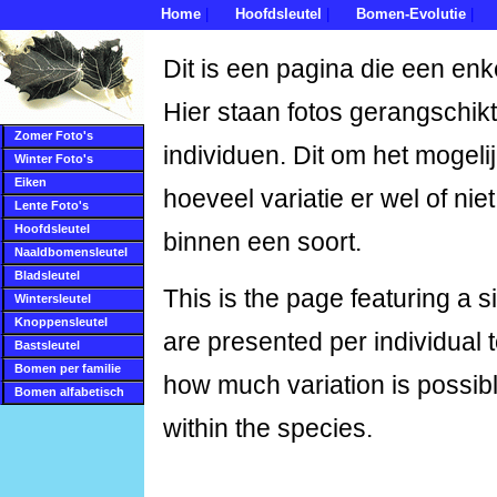
Home
Hoofdsleutel
Bomen-Evolutie
|
|
|
Dit is een pagina die een enk
Hier staan fotos gerangschikt
Zomer Foto's
individuen. Dit om het mogeli
Winter Foto's
Eiken
hoeveel variatie er wel of nie
Lente Foto's
Hoofdsleutel
binnen een soort.
Naaldbomensleutel
Bladsleutel
This is the page featuring a 
Wintersleutel
Knoppensleutel
are presented per individual 
Bastsleutel
Bomen per familie
how much variation is possib
Bomen alfabetisch
within the species.