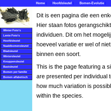
Home
Hoofdsleutel
Bomen-Evolutie
|
|
|
Dit is een pagina die een enk
Hier staan fotos gerangschikt
Winter Foto's
individuen. Dit om het mogeli
Lente Foto's
Hoofdsleutel
hoeveel variatie er wel of nie
Naaldbomensleutel
Bladsleutel
binnen een soort.
Wintersleutel
Knoppensleutel
This is the page featuring a 
Bastsleutel
Bomen per familie
are presented per individual 
Bomen alfabetisch
how much variation is possib
within the species.