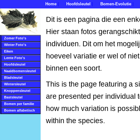
Home
Hoofdsleutel
Bomen-Evolutie
|
|
|
Dit is een pagina die een enk
Hier staan fotos gerangschikt
Zomer Foto's
individuen. Dit om het mogeli
Winter Foto's
Eiken
hoeveel variatie er wel of nie
Lente Foto's
Hoofdsleutel
binnen een soort.
Naaldbomensleutel
Bladsleutel
This is the page featuring a 
Wintersleutel
Knoppensleutel
are presented per individual 
Bastsleutel
Bomen per familie
how much variation is possib
Bomen alfabetisch
within the species.