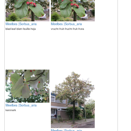
Meelbes |Sorbus_aria
Meelbes |Sorbus_aria
blad-leaf-blatt-feuille-hoja
vrucht-fruit-frucht-fruit-fruta
Meelbes |Sorbus_aria
kenmerk
Meelbes |Sorbus_aria