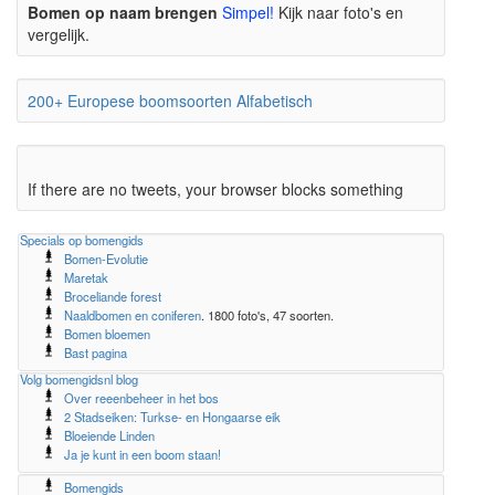
Bomen op naam brengen
Simpel!
Kijk naar foto's en
vergelijk.
200+ Europese boomsoorten Alfabetisch
If there are no tweets, your browser blocks something
Specials op bomengids
Bomen-Evolutie
Maretak
Broceliande forest
Naaldbomen en coniferen
. 1800 foto's, 47 soorten.
Bomen bloemen
Bast pagina
Volg bomengidsnl blog
Over reeenbeheer in het bos
2 Stadseiken: Turkse- en Hongaarse eik
Bloeiende Linden
Ja je kunt in een boom staan!
Bomengids