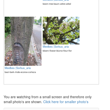
boom-tree-baum-arbre-arbol
Meelbes |Sorbus_aria
bloem-flower-blume-fleur-flor
Meelbes |Sorbus_aria
bast-bark-rinde-ecorse-corteza
The meaning of life is 42
The meaning of life is 42
You are watching from a small screen and therefore only
small photo's are shown.
Click here for smaller photo's