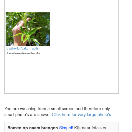
Kraakwilg |Salix_fragilis
bloem-flower-blume-fleur-flor
The meaning of life is 42
The meaning of life is 42
You are watching from a small screen and therefore only
small photo's are shown.
Click here for very large photo's
Bomen op naam brengen
Simpel!
Kijk naar foto's en