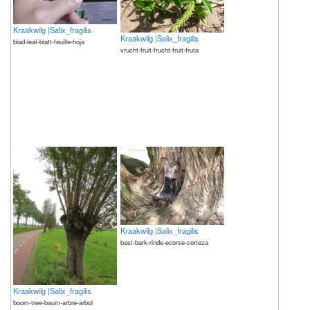
Kraakwilg |Salix_fragilis
Kraakwilg |Salix_fragilis
blad-leaf-blatt-feuille-hoja
vrucht-fruit-frucht-fruit-fruta
Kraakwilg |Salix_fragilis
bast-bark-rinde-ecorse-corteza
Kraakwilg |Salix_fragilis
boom-tree-baum-arbre-arbol