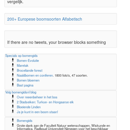
vergelijk.
200+ Europese boomsoorten Alfabetisch
If there are no tweets, your browser blocks something
Specials op bomengids
Bomen-Evolutie
Maretak
Broceliande forest
Naaldbomen en coniferen
. 1800 foto's, 47 soorten.
Bomen bloemen
Bast pagina
Volg bomengidsnl blog
Over reeenbeheer in het bos
2 Stadseiken: Turkse- en Hongaarse eik
Bloeiende Linden
Ja je kunt in een boom staan!
Bomengids
Grote dank aan de Faculteit Natuur wetenschappen, Wiskunde en
Informatica, Radboud Universiteit Nijmegen voor het beschikbaar