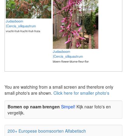
Judasboom
|Cercis_siliquastrum
vrucht-fruit-frucht-fruit-fruta
Judasboom
|Cercis_siliquastrum
bloem-flower-blume-fleur-flor
The meaning of life is 42
The meaning of life is 42
You are watching from a small screen and therefore only
small photo's are shown.
Click here for smaller photo's
Bomen op naam brengen
Simpel!
Kijk naar foto's en
vergelijk.
200+ Europese boomsoorten Alfabetisch