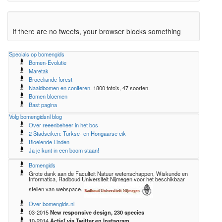
If there are no tweets, your browser blocks something
Specials op bomengids
Bomen-Evolutie
Maretak
Broceliande forest
Naaldbomen en coniferen
. 1800 foto's, 47 soorten.
Bomen bloemen
Bast pagina
Volg bomengidsnl blog
Over reeenbeheer in het bos
2 Stadseiken: Turkse- en Hongaarse eik
Bloeiende Linden
Ja je kunt in een boom staan!
Bomengids
Grote dank aan de Faculteit Natuur wetenschappen, Wiskunde en
Informatica, Radboud Universiteit Nijmegen voor het beschikbaar
stellen van webspace.
Over bomengids.nl
03-2015
New responsive design, 230 species
10-2014
Actief via Twitter en Instagram