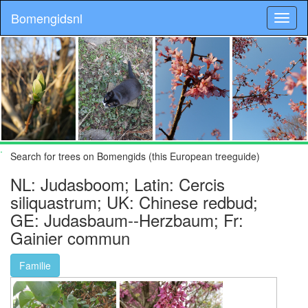
Bomengidsnl
.
Search for trees on Bomengids (this European treeguide)
NL: Judasboom; Latin: Cercis
siliquastrum; UK: Chinese redbud;
GE: Judasbaum--Herzbaum; Fr:
Gainier commun
Familie