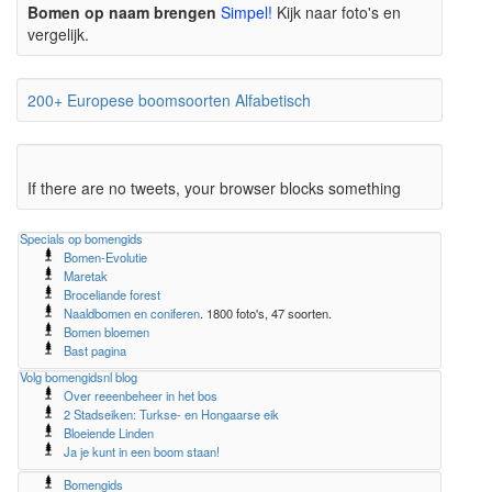
Bomen op naam brengen
Simpel!
Kijk naar foto's en
vergelijk.
200+ Europese boomsoorten Alfabetisch
If there are no tweets, your browser blocks something
Specials op bomengids
Bomen-Evolutie
Maretak
Broceliande forest
Naaldbomen en coniferen
. 1800 foto's, 47 soorten.
Bomen bloemen
Bast pagina
Volg bomengidsnl blog
Over reeenbeheer in het bos
2 Stadseiken: Turkse- en Hongaarse eik
Bloeiende Linden
Ja je kunt in een boom staan!
Bomengids