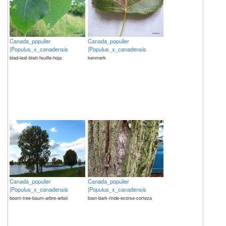
Canada_populier
Canada_populier
|Populus_x_canadensis
|Populus_x_canadensis
blad-leaf-blatt-feuille-hoja
kenmerk
Canada_populier
Canada_populier
|Populus_x_canadensis
|Populus_x_canadensis
boom-tree-baum-arbre-arbol
bast-bark-rinde-ecorse-corteza