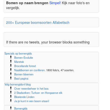
Bomen op naam brengen
Simpel!
Kijk naar foto's en
vergelijk.
200+ Europese boomsoorten Alfabetisch
If there are no tweets, your browser blocks something
Specials op bomengids
Bomen-Evolutie
Maretak
Broceliande forest
Naaldbomen en coniferen
. 1800 foto's, 47 soorten.
Bomen bloemen
Bast pagina
Volg bomengidsnl blog
Over reeenbeheer in het bos
2 Stadseiken: Turkse- en Hongaarse eik
Bloeiende Linden
Ja je kunt in een boom staan!
Bomengids