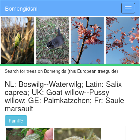
Bomengidsnl
.
Search for trees on Bomengids (this European treeguide)
NL: Boswilg--Waterwilg; Latin: Salix
caprea; UK: Goat willow--Pussy
willow; GE: Palmkatzchen; Fr: Saule
marsault
Familie