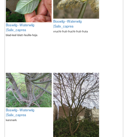
Boswilg--Waterwilg
Boswilg--Waterwilg
|Salix_caprea
|Salix_caprea
vrucht-fruit-frucht-fruit-fruta
blad-leaf-blatt-feuille-hoja
Boswilg--Waterwilg
|Salix_caprea
kenmerk