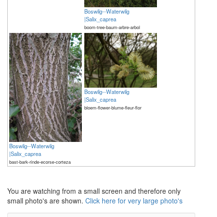
Boswilg--Waterwilg
|Salix_caprea
boom-tree-baum-arbre-arbol
Boswilg--Waterwilg
|Salix_caprea
bloem-flower-blume-fleur-flor
Boswilg--Waterwilg
|Salix_caprea
bast-bark-rinde-ecorse-corteza
The meaning of life is 42
The meaning of life is 42
You are watching from a small screen and therefore only
small photo's are shown.
Click here for very large photo's