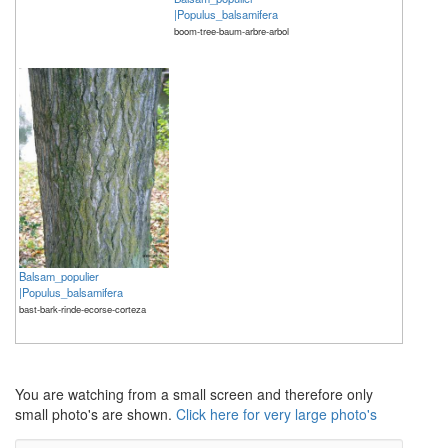
|Populus_balsamifera
boom-tree-baum-arbre-arbol
Balsam_populier
|Populus_balsamifera
bast-bark-rinde-ecorse-corteza
The meaning of life is 42
The meaning of life is 42
You are watching from a small screen and therefore only
small photo's are shown.
Click here for very large photo's