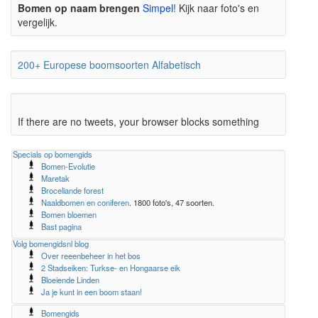
Bomen op naam brengen
Simpel!
Kijk naar foto's en
vergelijk.
200+ Europese boomsoorten Alfabetisch
If there are no tweets, your browser blocks something
Specials op bomengids
Bomen-Evolutie
Maretak
Broceliande forest
Naaldbomen en coniferen
. 1800 foto's, 47 soorten.
Bomen bloemen
Bast pagina
Volg bomengidsnl blog
Over reeenbeheer in het bos
2 Stadseiken: Turkse- en Hongaarse eik
Bloeiende Linden
Ja je kunt in een boom staan!
Bomengids