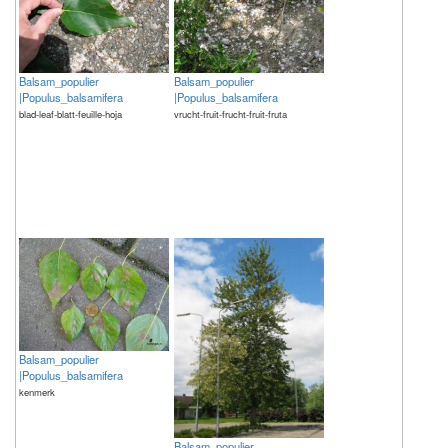
Balsam_populier
Balsam_populier
|Populus_balsamifera
|Populus_balsamifera
blad-leaf-blatt-feuille-hoja
vrucht-fruit-frucht-fruit-fruta
Balsam_populier
|Populus_balsamifera
kenmerk
Balsam_populier