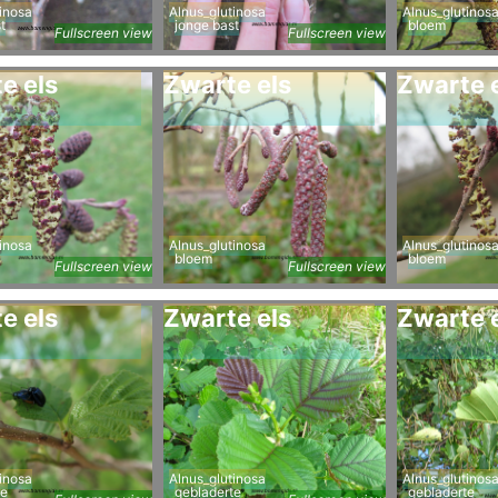
inosa
Alnus_glutinosa
Alnus_glutinos
t
jonge bast
bloem
Fullscreen view
Fullscreen view
e els
Zwarte els
Zwarte 
inosa
Alnus_glutinosa
Alnus_glutinos
bloem
bloem
Fullscreen view
Fullscreen view
e els
Zwarte els
Zwarte 
inosa
Alnus_glutinosa
Alnus_glutinos
te
gebladerte
gebladerte