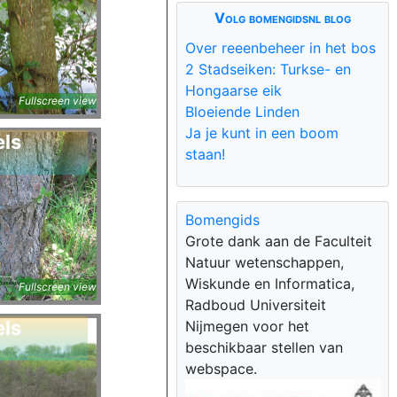
Volg bomengidsnl blog
Over reeenbeheer in het bos
2 Stadseiken: Turkse- en
a
Hongaarse eik
Fullscreen view
Bloeiende Linden
Ja je kunt in een boom
els
staan!
Bomengids
Grote dank aan de Faculteit
Natuur wetenschappen,
a
Wiskunde en Informatica,
Fullscreen view
Radboud Universiteit
els
Nijmegen voor het
beschikbaar stellen van
webspace.