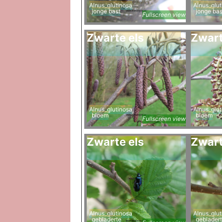
Alnus_glutinosa
Alnus_glut
jonge bast
jonge bas
Fullscreen view
Zwarte els
Zwart
Alnus_glutinosa
Alnus_glut
bloem
bloem
Fullscreen view
Zwarte els
Zwart
Alnus_glutinosa
Alnus_glut
gebladerte
geblader