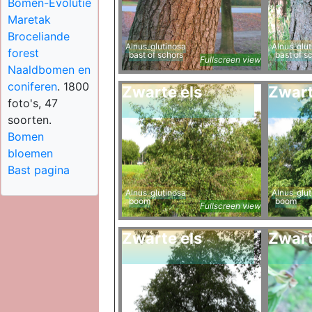
Bomen-Evolutie
Maretak
Broceliande
Alnus_glutinosa
Alnus_glut
forest
bast of schors
bast of s
Fullscreen view
Naaldbomen en
coniferen
. 1800
Zwarte els
Zwart
foto's, 47
soorten.
Bomen
bloemen
Bast pagina
Alnus_glutinosa
Alnus_glut
boom
boom
Fullscreen view
Zwarte els
Zwart