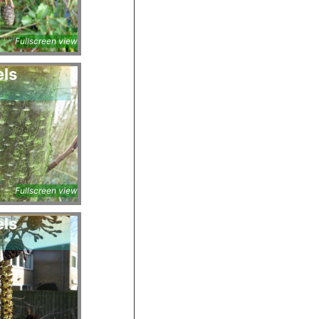
a
Fullscreen view
els
a
Fullscreen view
els