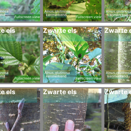
inosa
Alnus_glutinosa
Alnus_glutinos
end
kenmerkend
kenmerkend
Fullscreen view
Fullscreen view
e els
Zwarte els
Zwarte 
inosa
Alnus_glutinosa
Alnus_glutinos
end
kenmerkend
kenmerkend
Fullscreen view
Fullscreen view
e els
Zwarte els
Zwarte 