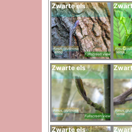
Zwarte els
Zwart
Alnus_glutinosa
Alnus_glut
knop
lente
Fullscreen view
Zwarte els
Zwart
Alnus_glutinosa
Alnus_glut
lente
lente
Fullscreen view
Zwarte els
Zwart