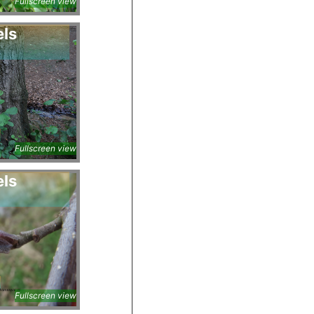
Fullscreen view
els
a
Fullscreen view
els
a
Fullscreen view