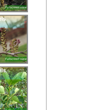
a
Fullscreen view
els
a
Fullscreen view
els
a