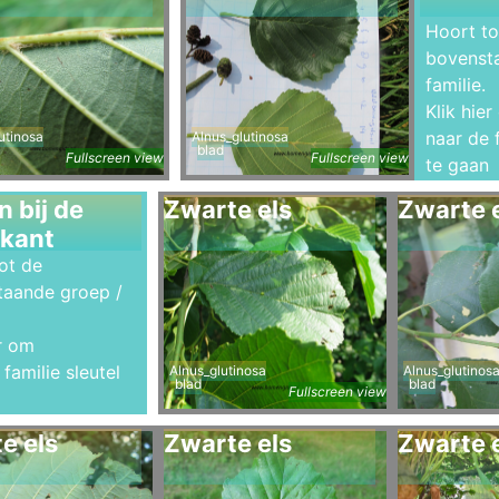
Hoort to
bovenst
familie.
Klik hie
naar de f
utinosa
Alnus_glutinosa
blad
Fullscreen view
Fullscreen view
te gaan
 bij de
Zwarte els
Zwarte 
kant
ot de
taande groep /
er om
familie sleutel
Alnus_glutinosa
Alnus_glutinos
blad
blad
Fullscreen view
e els
Zwarte els
Zwarte 