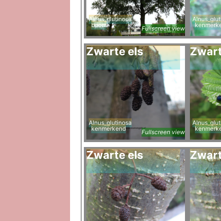
Alnus_glutinosa
Alnus_glut
boom
kenmerk
Fullscreen view
Zwarte els
Zwart
Alnus_glutinosa
Alnus_glut
kenmerkend
kenmerk
Fullscreen view
Zwarte els
Zwart