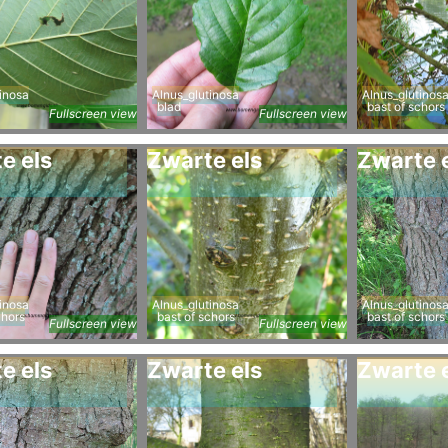
inosa
Alnus_glutinosa
Alnus_glutinos
blad
bast of schors
Fullscreen view
Fullscreen view
e els
Zwarte els
Zwarte 
inosa
Alnus_glutinosa
Alnus_glutinos
chors
bast of schors
bast of schors
Fullscreen view
Fullscreen view
e els
Zwarte els
Zwarte 