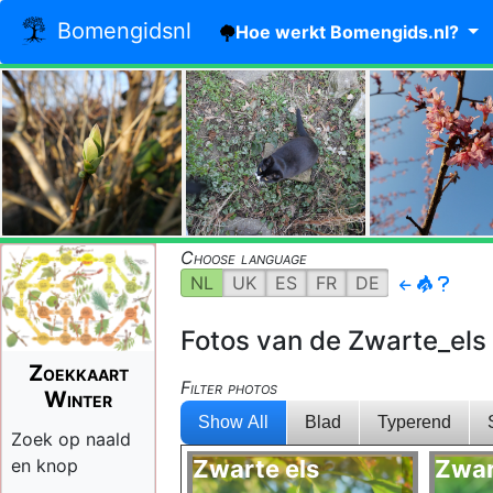
Bomengidsnl
Hoe werkt Bomengids.nl?
Choose language
NL
UK
ES
FR
DE
Fotos van de Zwarte_els 
Zoekkaart
Filter photos
Winter
Show All
Blad
Typerend
Zoek op naald
en knop
Zwarte els
Zwar