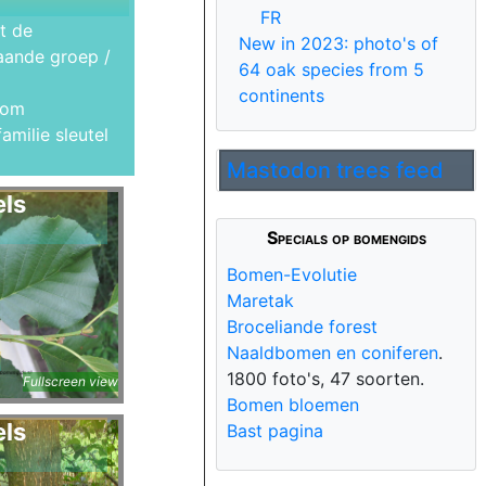
FR
t de
New in 2023: photo's of
aande groep /
64 oak species from 5
continents
r om
amilie sleutel
Mastodon trees feed
els
Specials op bomengids
Bomen-Evolutie
Maretak
Broceliande forest
Naaldbomen en coniferen
.
a
1800 foto's, 47 soorten.
Fullscreen view
Bomen bloemen
els
Bast pagina