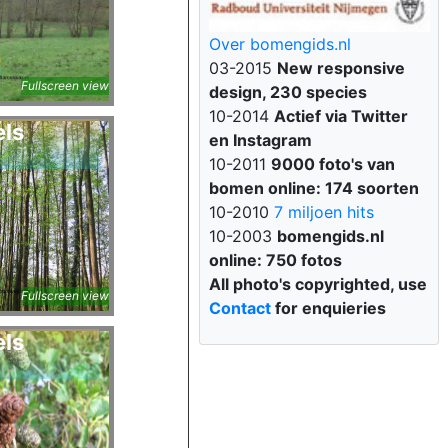
Over bomengids.nl
03-2015
New responsive
a
Fullscreen view
design, 230 species
10-2014
Actief via Twitter
els
en Instagram
10-2011
9000 foto's van
bomen online: 174 soorten
10-2010
7 miljoen hits
10-2003
bomengids.nl
online: 750 fotos
a
All photo's copyrighted, use
Fullscreen view
Contact
for enquieries
els