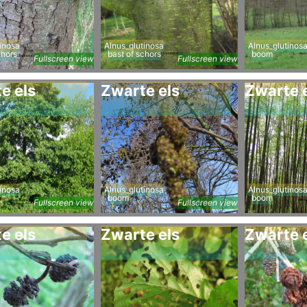
inosa
Alnus_glutinosa
Alnus_glutinos
chors
bast of schors
boom
Fullscreen view
Fullscreen view
e els
Zwarte els
Zwarte 
inosa
Alnus_glutinosa
Alnus_glutinos
boom
boom
Fullscreen view
Fullscreen view
e els
Zwarte els
Zwarte 