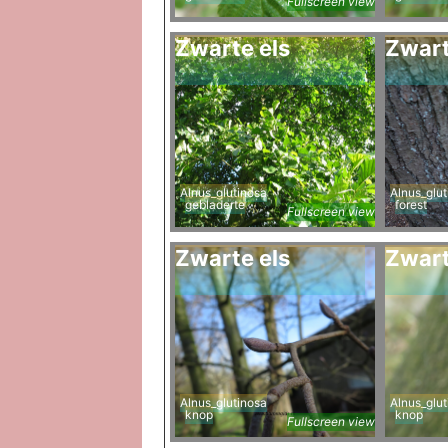
Fullscreen view
Zwarte els
Zwart
Alnus_glutinosa
Alnus_glut
gebladerte
forest
Fullscreen view
Zwarte els
Zwart
Alnus_glutinosa
Alnus_glut
knop
knop
Fullscreen view