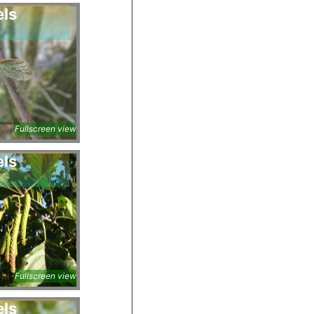
els
a
Fullscreen view
els
a
Fullscreen view
els