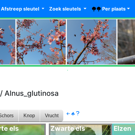
Afstreep sleutel
Zoek sleutels
Per
plaats
.
.
/ Alnus_glutinosa
Schors
Knop
Vrucht
te els
Zwarte els
Elzen