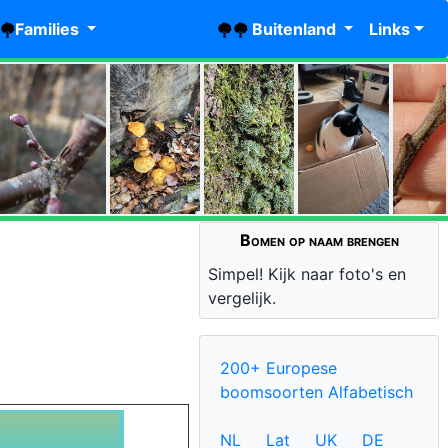
Families
Buitenland
Links
Bomen op naam brengen
Simpel! Kijk naar foto's en
vergelijk.
200+ Europese
boomsoorten Alfabetisch
NL
Lat
UK
DE