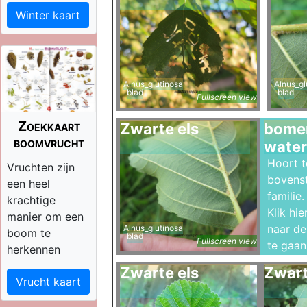
Winter kaart
Alnus_glutinosa
Alnus_gl
blad
blad
Fullscreen view
Zoekkaart
Zwarte els
bomen
boomvrucht
water
Hoort t
Vruchten zijn
bovens
een heel
familie.
krachtige
Klik hi
manier om een
naar de 
Alnus_glutinosa
boom te
blad
Fullscreen view
te gaan
herkennen
Zwarte els
Zwart
Vrucht kaart