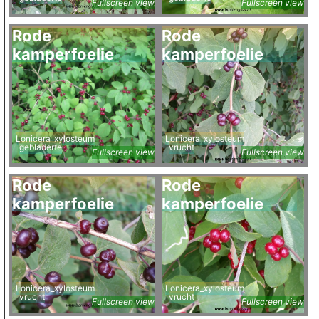
Fullscreen view
Fullscreen view
Rode
Rode
kamperfoelie
kamperfoelie
Lonicera_xylosteum
Lonicera_xylosteum
gebladerte
vrucht
Fullscreen view
Fullscreen view
Rode
Rode
kamperfoelie
kamperfoelie
Lonicera_xylosteum
Lonicera_xylosteum
vrucht
vrucht
Fullscreen view
Fullscreen view