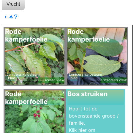
Vrucht
Rode
Rode
kamperfoelie
kamperfoelie
Lonicera_xylosteum
Lonicera_xylosteum
blad
blad
Fullscreen view
Fullscreen view
Rode
Bos struiken
kamperfoelie
Hoort tot de
bovenstaande groep /
familie.
Klik hier om