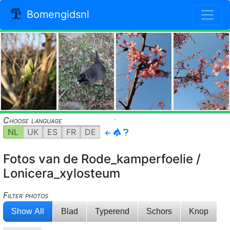
Bomengidsnl
.
.
Choose language
NL
UK
ES
FR
DE
Fotos van de Rode_kamperfoelie /
Lonicera_xylosteum
Filter photos
Show All
Blad
Typerend
Schors
Knop