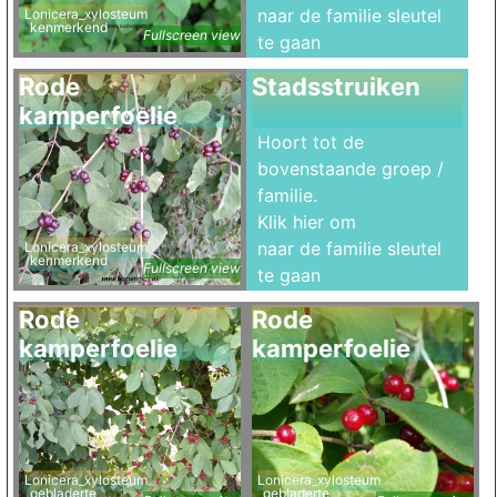
naar de familie sleutel
Lonicera_xylosteum
kenmerkend
Fullscreen view
te gaan
Rode
Stadsstruiken
kamperfoelie
Hoort tot de
bovenstaande groep /
familie.
Klik hier om
naar de familie sleutel
Lonicera_xylosteum
kenmerkend
Fullscreen view
te gaan
Rode
Rode
kamperfoelie
kamperfoelie
Lonicera_xylosteum
Lonicera_xylosteum
gebladerte
gebladerte