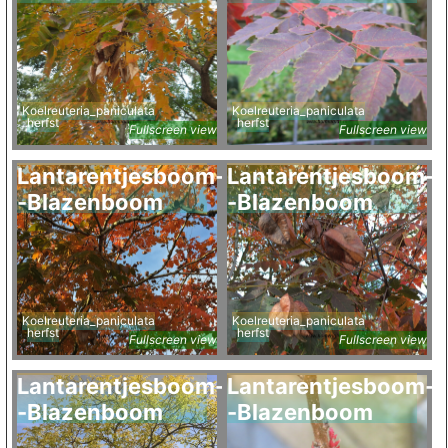
Koelreuteria_paniculata
Koelreuteria_paniculata
herfst
herfst
Fullscreen view
Fullscreen view
Lantarentjesboom-
Lantarentjesboom-
-Blazenboom
-Blazenboom
Koelreuteria_paniculata
Koelreuteria_paniculata
herfst
herfst
Fullscreen view
Fullscreen view
Lantarentjesboom-
Lantarentjesboom-
-Blazenboom
-Blazenboom