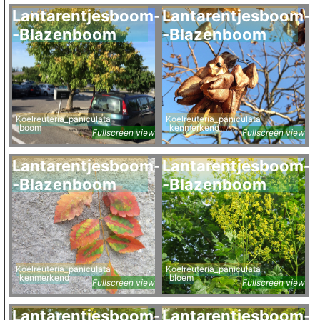
Lantarentjesboom-
Lantarentjesboom-
-Blazenboom
-Blazenboom
Koelreuteria_paniculata
Koelreuteria_paniculata
boom
kenmerkend
Fullscreen view
Fullscreen view
Lantarentjesboom-
Lantarentjesboom-
-Blazenboom
-Blazenboom
Koelreuteria_paniculata
Koelreuteria_paniculata
kenmerkend
bloem
Fullscreen view
Fullscreen view
Lantarentjesboom-
Lantarentjesboom-