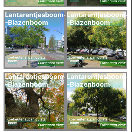
Fullscreen view
Fullscreen view
Lantarentjesboom-
Lantarentjesboom-
-Blazenboom
-Blazenboom
Koelreuteria_paniculata
Koelreuteria_paniculata
boom
boom
Fullscreen view
Fullscreen view
Lantarentjesboom-
Lantarentjesboom-
-Blazenboom
-Blazenboom
Koelreuteria_paniculata
Koelreuteria_paniculata
boom
boom
Fullscreen view
Fullscreen view