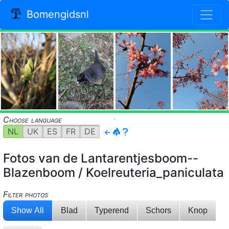
Bomengidsnl
.
.
Choose language
NL
UK
ES
FR
DE
Fotos van de Lantarentjesboom--
Blazenboom / Koelreuteria_paniculata
Filter photos
Show All
Blad
Typerend
Schors
Knop