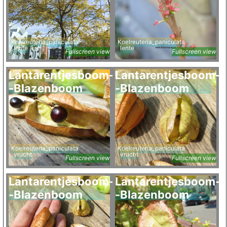
Koelreuteria_paniculata
Koelreuteria_paniculata
lente
lente
Fullscreen view
Fullscreen view
Lantarentjesboom-
Lantarentjesboom-
-Blazenboom
-Blazenboom
Koelreuteria_paniculata
Koelreuteria_paniculata
vrucht
vrucht
Fullscreen view
Fullscreen view
Lantarentjesboom-
Lantarentjesboom-
-Blazenboom
-Blazenboom