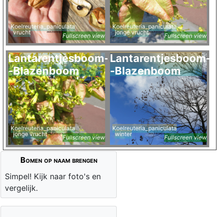
Koelreuteria_paniculata
Koelreuteria_paniculata
vrucht
jonge vrucht
Fullscreen view
Fullscreen view
Lantarentjesboom-
Lantarentjesboom-
-Blazenboom
-Blazenboom
Koelreuteria_paniculata
Koelreuteria_paniculata
jonge vrucht
winter
Fullscreen view
Fullscreen view
Bomen op naam brengen
Simpel! Kijk naar foto's en
vergelijk.