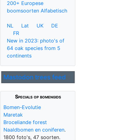
200+ Europese
boomsoorten Alfabetisch
NL
Lat
UK
DE
FR
New in 2023: photo's of
64 oak species from 5
continents
Mastodon trees feed
Specials op bomengids
Bomen-Evolutie
Maretak
Broceliande forest
Naaldbomen en coniferen
.
1800 foto's, 47 soorten.