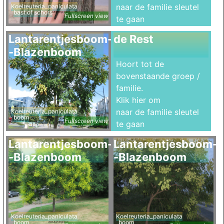
naar de familie sleutel
Koelreuteria_paniculata
bast of schors
Fullscreen view
te gaan
Lantarentjesboom-
de Rest
-Blazenboom
Hoort tot de
bovenstaande groep /
familie.
Klik hier om
naar de familie sleutel
Koelreuteria_paniculata
boom
Fullscreen view
te gaan
Lantarentjesboom-
Lantarentjesboom-
-Blazenboom
-Blazenboom
Koelreuteria_paniculata
Koelreuteria_paniculata
boom
boom