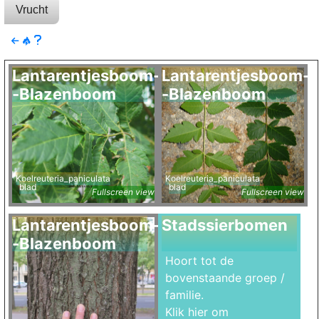
Vrucht
Lantarentjesboom-
Lantarentjesboom-
-Blazenboom
-Blazenboom
Koelreuteria_paniculata
Koelreuteria_paniculata
blad
blad
Fullscreen view
Fullscreen view
Lantarentjesboom-
Stadssierbomen
-Blazenboom
Hoort tot de
bovenstaande groep /
familie.
Klik hier om