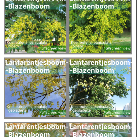
-Blazenboom
-Blazenboom
Koelreuteria_paniculata
Koelreuteria_paniculata
bloem
bloem
Fullscreen view
Fullscreen view
Lantarentjesboom-
Lantarentjesboom-
-Blazenboom
-Blazenboom
Koelreuteria_paniculata
Koelreuteria_paniculata
gebladerte
gebladerte
Fullscreen view
Fullscreen view
Lantarentjesboom-
Lantarentjesboom-
-Blazenboom
-Blazenboom