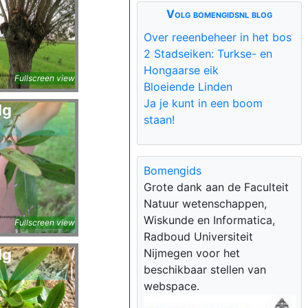
Volg bomengidsnl blog
Over reeenbeheer in het bos
2 Stadseiken: Turkse- en
Hongaarse eik
Fullscreen view
Bloeiende Linden
Ja je kunt in een boom
lg
staan!
Bomengids
Grote dank aan de Faculteit
Natuur wetenschappen,
Wiskunde en Informatica,
Fullscreen view
Radboud Universiteit
lg
Nijmegen voor het
beschikbaar stellen van
webspace.