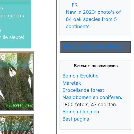
FR
de
New in 2023: photo's of
de groep /
64 oak species from 5
continents
m
ilie sleutel
Mastodon trees feed
lg
Specials op bomengids
Bomen-Evolutie
Maretak
Broceliande forest
Naaldbomen en coniferen
.
1800 foto's, 47 soorten.
Fullscreen view
Bomen bloemen
lg
Bast pagina