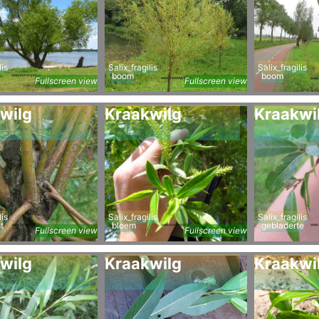
lis
Salix_fragilis
Salix_fragilis
boom
boom
Fullscreen view
Fullscreen view
wilg
Kraakwilg
Kraakwi
lis
Salix_fragilis
Salix_fragilis
t
bloem
gebladerte
Fullscreen view
Fullscreen view
wilg
Kraakwilg
Kraakwi