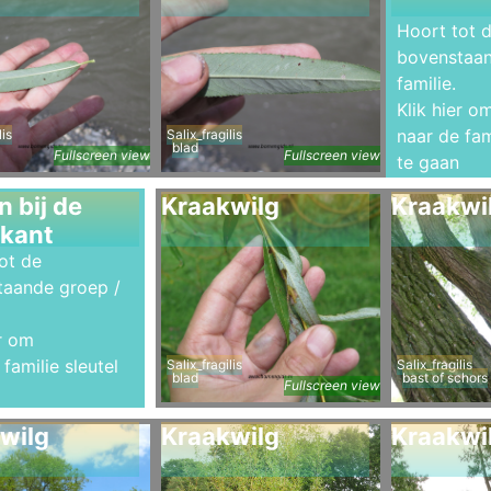
Hoort tot 
bovenstaan
familie.
Klik hier o
naar de fam
lis
Salix_fragilis
blad
Fullscreen view
Fullscreen view
te gaan
 bij de
Kraakwilg
Kraakwi
kant
ot de
taande groep /
er om
familie sleutel
Salix_fragilis
Salix_fragilis
blad
bast of schors
Fullscreen view
wilg
Kraakwilg
Kraakwi