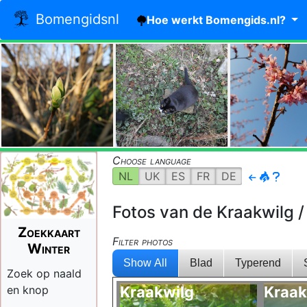
Bomengidsnl
Hoe werkt Bomengids.nl?
Choose language
NL
UK
ES
FR
DE
Fotos van de Kraakwilg / 
Zoekkaart
Filter photos
Winter
Show All
Blad
Typerend
Zoek op naald
en knop
Kraakwilg
Kraak