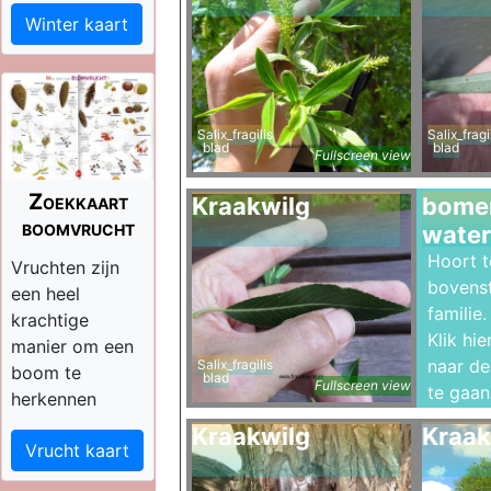
Winter kaart
Salix_fragilis
Salix_fragi
blad
blad
Fullscreen view
Zoekkaart
Kraakwilg
bomen
boomvrucht
water
Hoort t
Vruchten zijn
bovens
een heel
familie.
krachtige
Klik hi
manier om een
naar de 
Salix_fragilis
boom te
blad
Fullscreen view
te gaan
herkennen
Kraakwilg
Kraak
Vrucht kaart