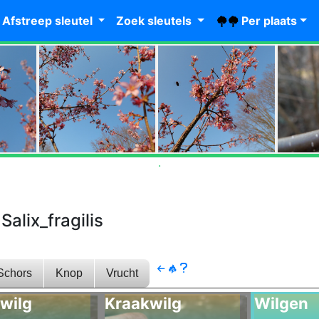
Afstreep sleutel
Zoek sleutels
Per
plaats
.
.
Salix_fragilis
Schors
Knop
Vrucht
wilg
Kraakwilg
Wilgen