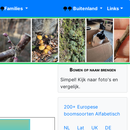
Families
Buitenland
Links
Bomen op naam brengen
Simpel! Kijk naar foto's en
vergelijk.
200+ Europese
boomsoorten Alfabetisch
NL
Lat
UK
DE