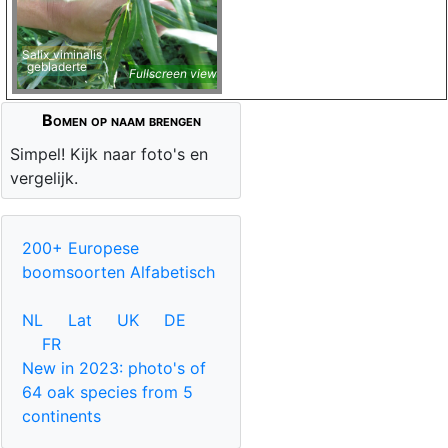
Salix_viminalis
gebladerte
Fullscreen view
Bomen op naam brengen
Simpel! Kijk naar foto's en
vergelijk.
200+ Europese
boomsoorten Alfabetisch
NL
Lat
UK
DE
FR
New in 2023: photo's of
64 oak species from 5
continents