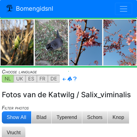
Bomengidsnl
.
.
Choose language
NL
UK
ES
FR
DE
Fotos van de Katwilg / Salix_viminalis
Filter photos
Show All
Blad
Typerend
Schors
Knop
Vrucht