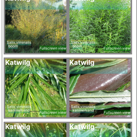
Salix_viminalis
Salix_viminalis
boom
boom
Fullscreen view
Fullscreen view
Katwilg
Katwilg
Salix_viminalis
Salix_viminalis
kenmerkend
kenmerkend
Fullscreen view
Fullscreen view
Katwilg
Katwilg