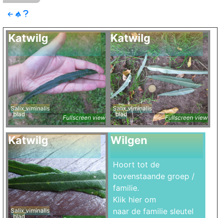
Katwilg
Katwilg
Salix_viminalis
Salix_viminalis
blad
blad
Fullscreen view
Fullscreen view
Katwilg
Wilgen
Hoort tot de
bovenstaande groep /
familie.
Klik hier om
naar de familie sleutel
Salix_viminalis
blad