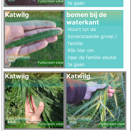
Fullscreen view
te gaan
Katwilg
bomen bij de
waterkant
Hoort tot de
bovenstaande groep /
familie.
Klik hier om
naar de familie sleutel
Salix_viminalis
blad
Fullscreen view
te gaan
Katwilg
Katwilg
Salix_viminalis
Salix_viminalis
blad
blad
Fullscreen view
Fullscreen view