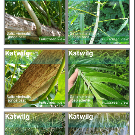
Salix_viminalis
Salix_viminalis
jonge bast
jonge bast
Fullscreen view
Fullscreen view
Katwilg
Katwilg
Salix_viminalis
Salix_viminalis
jonge bast
gebladerte
Fullscreen view
Fullscreen view
Katwilg
Katwilg