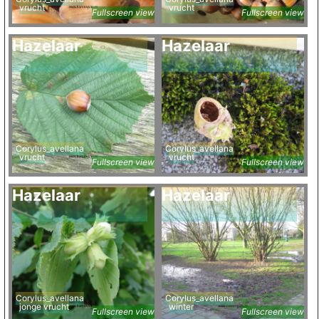
vrucht
vrucht
Fullscreen view
Fullscreen view
Hazelaar
Hazelaar
Corylus_avellana
Corylus_avellana
vrucht
vrucht
Fullscreen view
Fullscreen view
Hazelaar
Hazelaar
Corylus_avellana
Corylus_avellana
jonge vrucht
winter
Fullscreen view
Fullscreen view