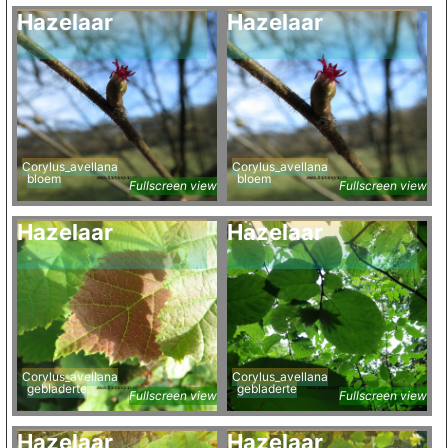
Hazelaar
Hazelaar
Corylus_avellana
Corylus_avellana
bloem
bloem
Fullscreen view
Fullscreen view
Hazelaar
Hazelaar
Corylus_avellana
Corylus_avellana
gebladerte
gebladerte
Fullscreen view
Fullscreen view
Hazelaar
Hazelaar