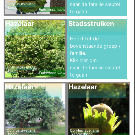
naar de familie sleutel
Corylus_avellana
blad
Fullscreen view
te gaan
Hazelaar
Stadsstruiken
Hoort tot de
bovenstaande groep /
familie.
Klik hier om
naar de familie sleutel
Corylus_avellana
boom
Fullscreen view
te gaan
Hazelaar
Hazelaar
Corylus_avellana
Corylus_avellana
boom
kenmerkend