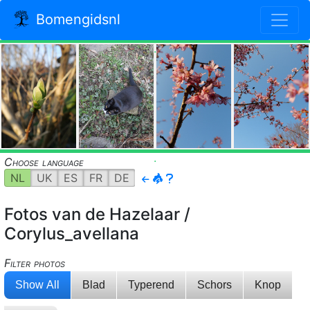
Bomengidsnl
.
.
Choose language
NL
UK
ES
FR
DE
Fotos van de Hazelaar /
Corylus_avellana
Filter photos
Show All
Blad
Typerend
Schors
Knop