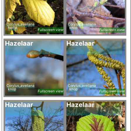
Corylus_avellana
Corylus_avellana
herfst
knop
Fullscreen view
Fullscreen view
Hazelaar
Hazelaar
Corylus_avellana
Corylus_avellana
knop
knop
Fullscreen view
Fullscreen view
Hazelaar
Hazelaar