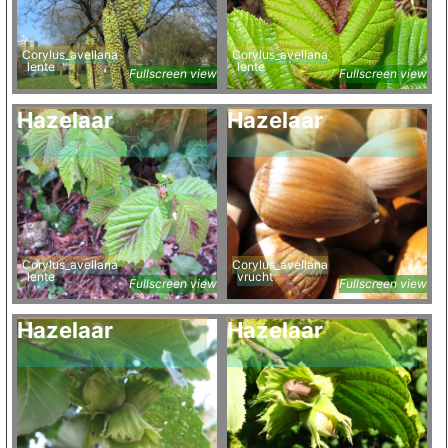
Corylus_avellana
Corylus_avellana
lente
lente
Fullscreen view
Fullscreen view
Hazelaar
Hazelaar
Corylus_avellana
Corylus_avellana
lente
vrucht
Fullscreen view
Fullscreen view
Hazelaar
Hazelaar