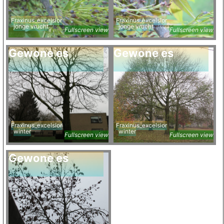
Fraxinus_excelsior
Fraxinus_excelsior
jonge vrucht
jonge vrucht
Fullscreen view
Fullscreen view
Gewone es
Gewone es
Fraxinus_excelsior
Fraxinus_excelsior
winter
winter
Fullscreen view
Fullscreen view
Gewone es