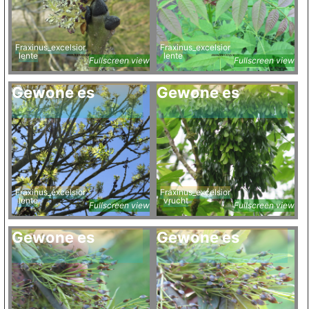
Fraxinus_excelsior
Fraxinus_excelsior
lente
lente
Fullscreen view
Fullscreen view
Gewone es
Gewone es
Fraxinus_excelsior
Fraxinus_excelsior
lente
vrucht
Fullscreen view
Fullscreen view
Gewone es
Gewone es