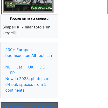
Fraxinus_excelsior
winter
Fullscreen view
Bomen op naam brengen
Simpel! Kijk naar foto's en
vergelijk.
200+ Europese
boomsoorten Alfabetisch
NL
Lat
UK
DE
FR
New in 2023: photo's of
64 oak species from 5
continents
Mastodon trees feed