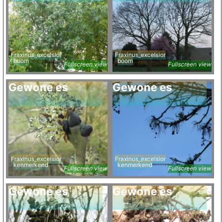
Fraxinus_excelsior
Fraxinus_excelsior
boom
boom
Fullscreen view
Fullscreen view
Gewone es
Gewone es
Fraxinus_excelsior
Fraxinus_excelsior
kenmerkend
kenmerkend
Fullscreen view
Fullscreen view
Gewone es
Gewone es