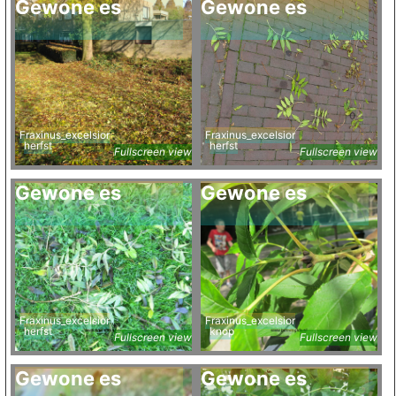
Gewone es
Gewone es
Fraxinus_excelsior
Fraxinus_excelsior
herfst
herfst
Fullscreen view
Fullscreen view
Gewone es
Gewone es
Fraxinus_excelsior
Fraxinus_excelsior
herfst
knop
Fullscreen view
Fullscreen view
Gewone es
Gewone es