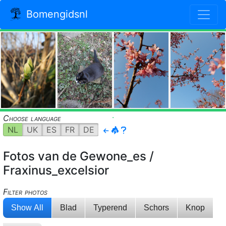
Bomengidsnl
.
.
Choose language
NL
UK
ES
FR
DE
Fotos van de Gewone_es /
Fraxinus_excelsior
Filter photos
Show All
Blad
Typerend
Schors
Knop