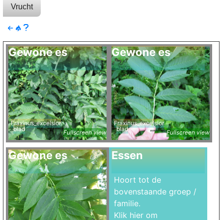
Vrucht
Gewone es
Gewone es
Fraxinus_excelsior
Fraxinus_excelsior
blad
blad
Fullscreen view
Fullscreen view
Gewone es
Essen
Hoort tot de
bovenstaande groep /
familie.
Klik hier om