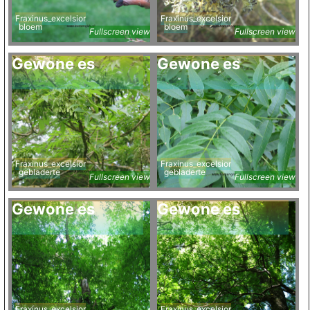
Fraxinus_excelsior
Fraxinus_excelsior
bloem
bloem
Fullscreen view
Fullscreen view
Gewone es
Gewone es
Fraxinus_excelsior
Fraxinus_excelsior
gebladerte
gebladerte
Fullscreen view
Fullscreen view
Gewone es
Gewone es
Fraxinus_excelsior
Fraxinus_excelsior