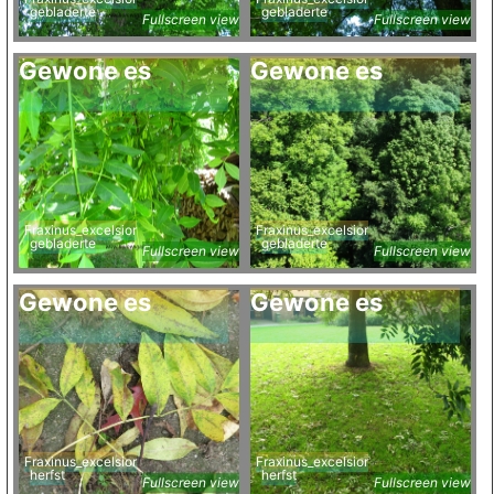
gebladerte
gebladerte
Fullscreen view
Fullscreen view
Gewone es
Gewone es
Fraxinus_excelsior
Fraxinus_excelsior
gebladerte
gebladerte
Fullscreen view
Fullscreen view
Gewone es
Gewone es
Fraxinus_excelsior
Fraxinus_excelsior
herfst
herfst
Fullscreen view
Fullscreen view