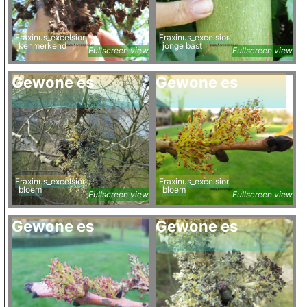
Fraxinus_excelsior
Fraxinus_excelsior
kenmerkend
jonge bast
Fullscreen view
Fullscreen view
Gewone es
Gewone es
Fraxinus_excelsior
Fraxinus_excelsior
bloem
bloem
Fullscreen view
Fullscreen view
Gewone es
Gewone es