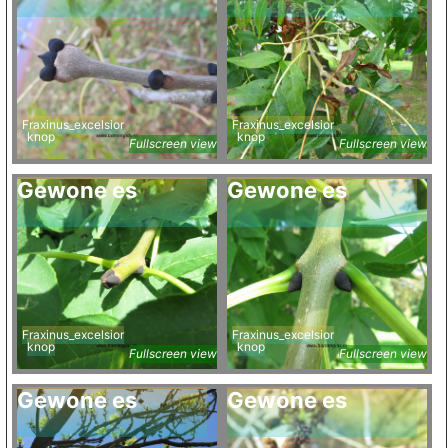
Fraxinus_excelsior
Fraxinus_excelsior
knop
knop
Fullscreen view
Fullscreen view
Gewone es
Gewone es
Fraxinus_excelsior
Fraxinus_excelsior
knop
knop
Fullscreen view
Fullscreen view
Gewone es
Gewone es