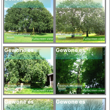
Fraxinus_excelsior
Fraxinus_excelsior
boom
boom
Fullscreen view
Fullscreen view
Gewone es
Gewone es
Fraxinus_excelsior
Fraxinus_excelsior
boom
boom
Fullscreen view
Fullscreen view
Gewone es
Gewone es