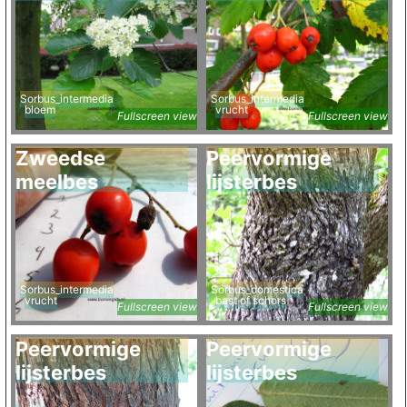
Sorbus_intermedia
Sorbus_intermedia
bloem
vrucht
Fullscreen view
Fullscreen view
Zweedse
Peervormige
meelbes
lijsterbes
Sorbus_intermedia
Sorbus_domestica
vrucht
bast of schors
Fullscreen view
Fullscreen view
Peervormige
Peervormige
lijsterbes
lijsterbes