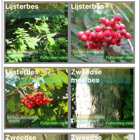
Lijsterbes
Lijsterbes
Sorbus_aucuparia
Sorbus_aucuparia
kenmerkend
vrucht
Fullscreen view
Fullscreen view
Lijsterbes
Zweedse
meelbes
Sorbus_aucuparia
Sorbus_intermedia
vrucht
bast of schors
Fullscreen view
Fullscreen view
Zweedse
Zweedse