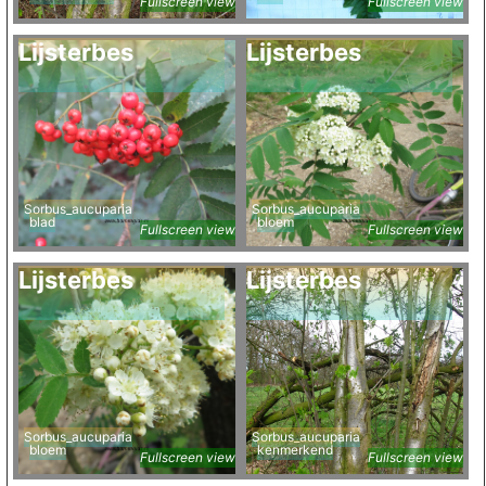
Fullscreen view
Fullscreen view
Lijsterbes
Lijsterbes
Sorbus_aucuparia
Sorbus_aucuparia
blad
bloem
Fullscreen view
Fullscreen view
Lijsterbes
Lijsterbes
Sorbus_aucuparia
Sorbus_aucuparia
bloem
kenmerkend
Fullscreen view
Fullscreen view