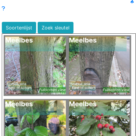
Soortenlijst
Zoek sleutel
Meelbes
Meelbes
Sorbus_aria
Sorbus_aria
bast of schors
bast of schors
Fullscreen view
Fullscreen view
Meelbes
Meelbes