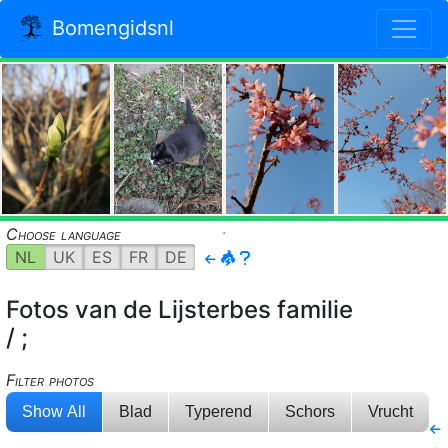
Bomengidsnl
.
.
Choose language
NL
UK
ES
FR
DE
Fotos van de Lijsterbes familie
/ ;
Filter photos
Show All
Blad
Typerend
Schors
Vrucht