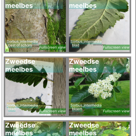
meelbes
meelbes
Sorbus_intermedia
Sorbus_intermedia
bast of schors
blad
Fullscreen view
Fullscreen view
Zweedse
Zweedse
meelbes
meelbes
Sorbus_intermedia
Sorbus_intermedia
blad
bloem
Fullscreen view
Fullscreen view
Zweedse
Zweedse
meelbes
meelbes