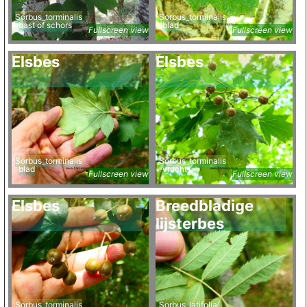
Sorbus_torminalis
Sorbus_torminalis
bast of schors
blad
Fullscreen view
Fullscreen view
Elsbes
Elsbes
Sorbus_torminalis
Sorbus_torminalis
blad
vrucht
Fullscreen view
Fullscreen view
Elsbes
Breedbladige
lijsterbes
Sorbus_torminalis
Sorbus_latifolia