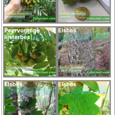
Sorbus_domestica
Sorbus_domestica
kenmerkend
vrucht
Fullscreen view
Fullscreen view
Peervormige
Elsbes
lijsterbes
Sorbus_domestica
Sorbus_torminalis
vrucht
bast of schors
Fullscreen view
Fullscreen view
Elsbes
Elsbes