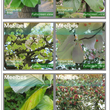
Sorbus_aria
Sorbus_aria
blad
blad
Fullscreen view
Fullscreen view
Meelbes
Meelbes
Sorbus_aria
Sorbus_aria
bloem
kenmerkend
Fullscreen view
Fullscreen view
Meelbes
Meelbes