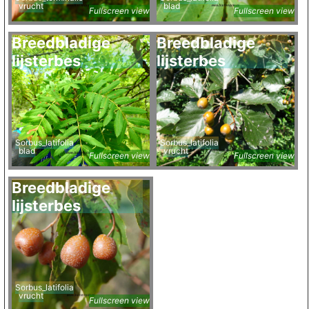
vrucht
blad
Fullscreen view
Fullscreen view
Breedbladige
Breedbladige
lijsterbes
lijsterbes
Sorbus_latifolia
Sorbus_latifolia
blad
vrucht
Fullscreen view
Fullscreen view
Breedbladige
lijsterbes
Sorbus_latifolia
vrucht
Fullscreen view