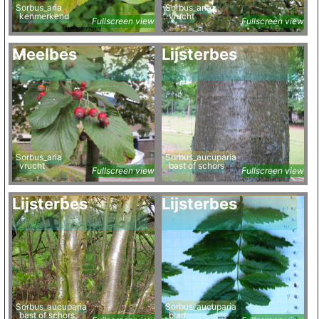
Sorbus_aria
Sorbus_aria
kenmerkend
vrucht
Fullscreen view
Fullscreen view
Meelbes
Lijsterbes
Sorbus_aria
Sorbus_aucuparia
vrucht
bast of schors
Fullscreen view
Fullscreen view
Lijsterbes
Lijsterbes
Sorbus_aucuparia
Sorbus_aucuparia
bast of schors
blad