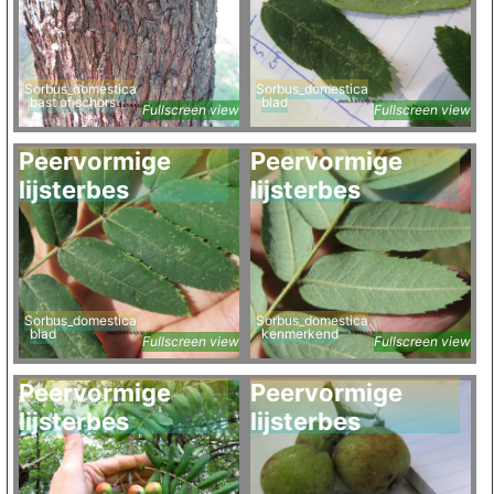
Sorbus_domestica
Sorbus_domestica
bast of schors
blad
Fullscreen view
Fullscreen view
Peervormige
Peervormige
lijsterbes
lijsterbes
Sorbus_domestica
Sorbus_domestica
blad
kenmerkend
Fullscreen view
Fullscreen view
Peervormige
Peervormige
lijsterbes
lijsterbes