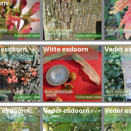
orn
nerve
Acer_sacharinum
Acer_sacharin
bast of schors
blad
Fullscreen view
Fullscreen view
 esdoorn
Witte esdoorn
Veder e
arinum
Acer_sacharinum
Acer_negundo
end
vrucht
bast of schors
Fullscreen view
Fullscreen view
 esdoorn
Veder esdoorn
Veder e