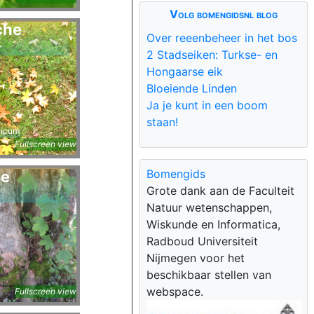
Volg bomengidsnl blog
che
Over reeenbeheer in het bos
2 Stadseiken: Turkse- en
Hongaarse eik
Bloeiende Linden
Ja je kunt in een boom
staan!
cicum
Fullscreen view
Bomengids
se
Grote dank aan de Faculteit
Natuur wetenschappen,
Wiskunde en Informatica,
Radboud Universiteit
Nijmegen voor het
beschikbaar stellen van
webspace.
Fullscreen view