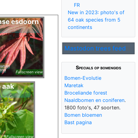
FR
New in 2023: photo's of
64 oak species from 5
nse esdoorn
continents
Mastodon trees feed
matum
Specials op bomengids
end
Fullscreen view
Bomen-Evolutie
 aak
Maretak
Broceliande forest
Naaldbomen en coniferen
.
1800 foto's, 47 soorten.
Bomen bloemen
Bast pagina
e
Fullscreen view