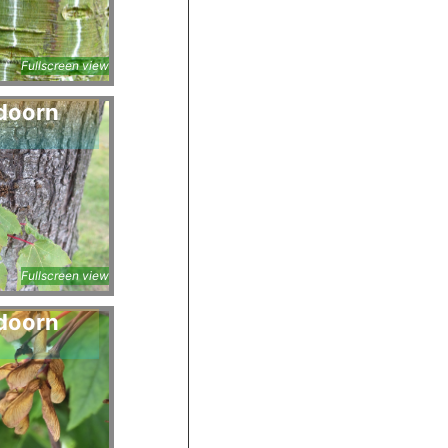
Fullscreen view
doorn
Fullscreen view
doorn