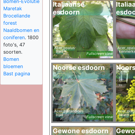
Bomen-Evolutie
Italiaanse
Italia
Maretak
esdoorn
esdo
Broceliande
forest
Naaldbomen en
coniferen
. 1800
foto's, 47
Acer_opalus
Acer_opal
soorten.
blad
kenmerk
Fullscreen view
Bomen
bloemen
Noorse esdoorn
Noors
Bast pagina
Acer_platanoides
Acer_plat
blad
bloem
Fullscreen view
Gewone esdoorn
Gewo