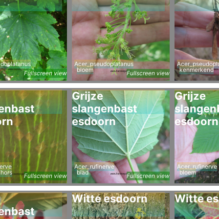
doplatanus
Acer_pseudoplatanus
Acer_pseudopl
bloem
kenmerkend
Fullscreen view
Fullscreen view
e
Grijze
Grijze
enbast
slangenbast
slangen
orn
esdoorn
esdoorn
nerve
Acer_rufinerve
Acer_rufinerve
chors
blad
bloem
Fullscreen view
Fullscreen view
e
Witte esdoorn
Witte e
enbast