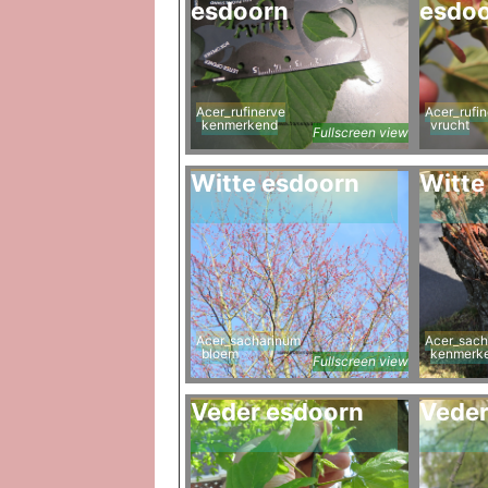
esdoorn
esdo
Acer_rufinerve
Acer_rufi
kenmerkend
vrucht
Fullscreen view
Witte esdoorn
Witte
Acer_sacharinum
Acer_sach
bloem
kenmerk
Fullscreen view
Veder esdoorn
Veder