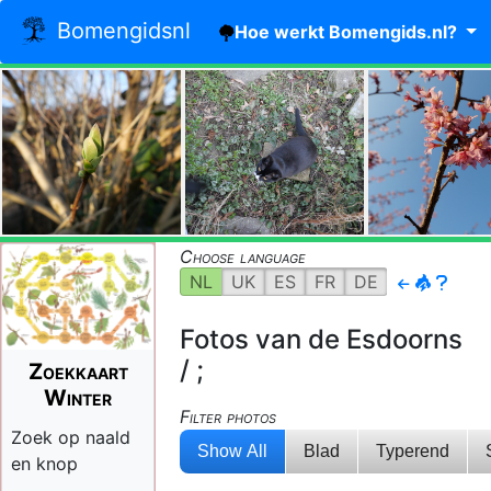
Bomengidsnl
Hoe werkt Bomengids.nl?
Choose language
NL
UK
ES
FR
DE
Fotos van de Esdoorns
/ ;
Zoekkaart
Winter
Filter photos
Zoek op naald
Show All
Blad
Typerend
en knop