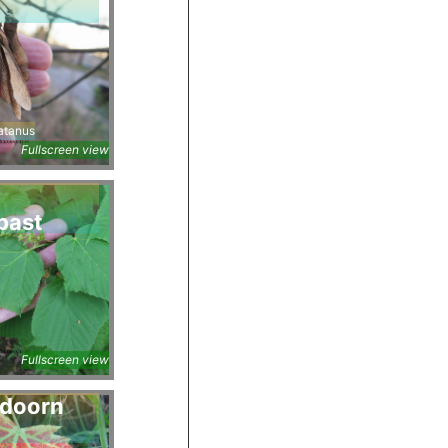
atanus
Fullscreen view
bast
Fullscreen view
sdoorn