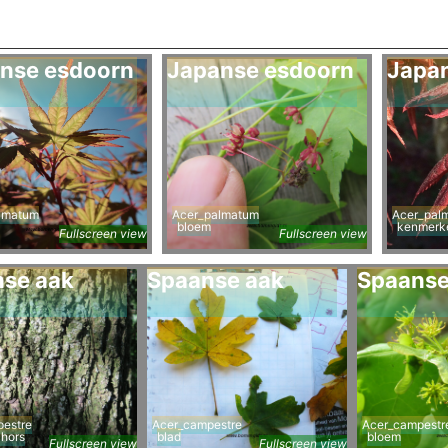
nse esdoorn
Japanse esdoorn
Japa
lmatum
Acer_palmatum
Acer_pal
bloem
kenmerk
Fullscreen view
Fullscreen view
se aak
Spaanse aak
Spaanse
estre
Acer_campestre
Acer_campestr
chors
blad
bloem
Fullscreen view
Fullscreen view