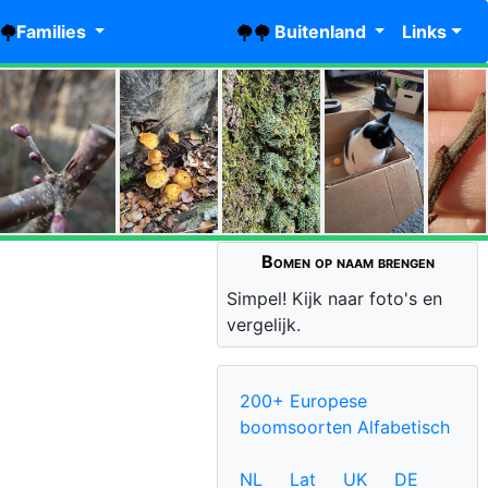
Families
Buitenland
Links
Bomen op naam brengen
Simpel! Kijk naar foto's en
vergelijk.
200+ Europese
boomsoorten Alfabetisch
NL
Lat
UK
DE