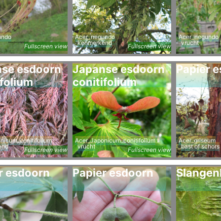
undo
Acer_negundo
Acer_negundo
kenmerkend
vrucht
Fullscreen view
Fullscreen view
se esdoorn
Japanse esdoorn
Papier 
ifolium
conitifolium
nicum_conitifolium
Acer_Japonicum_conitifolium
Acer_griseum
end
vrucht
bast of schors
Fullscreen view
Fullscreen view
r esdoorn
Papier esdoorn
Slangen