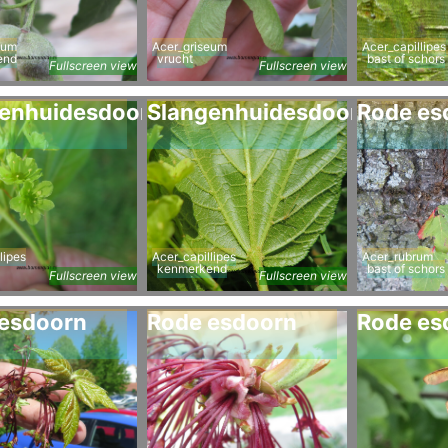
eum
Acer_griseum
Acer_capillipes
end
vrucht
bast of schors
Fullscreen view
Fullscreen view
enhuidesdoorn
Slangenhuidesdoorn
Rode es
lipes
Acer_capillipes
Acer_rubrum
kenmerkend
bast of schors
Fullscreen view
Fullscreen view
esdoorn
Rode esdoorn
Rode es