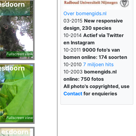
esdoorn
Over bomengids.nl
03-2015
New responsive
design, 230 species
10-2014
Actief via Twitter
en Instagram
es
10-2011
9000 foto's van
Fullscreen view
bomen online: 174 soorten
10-2010
7 miljoen hits
esdoorn
10-2003
bomengids.nl
online: 750 fotos
All photo's copyrighted, use
Contact
for enquieries
es
Fullscreen view
 esdoorn