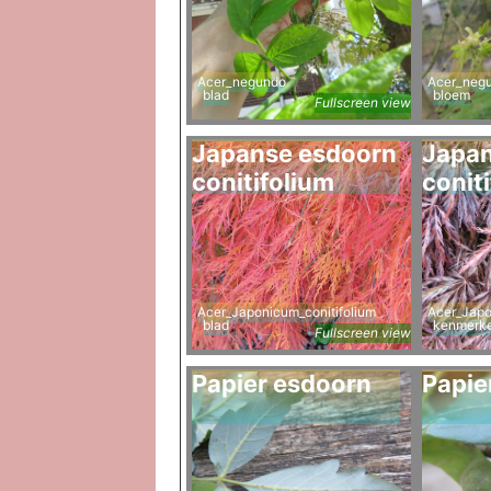
Acer_negundo
Acer_neg
blad
bloem
Fullscreen view
Japanse esdoorn
Japan
conitifolium
conit
Acer_Japonicum_conitifolium
Acer_Japo
blad
kenmerk
Fullscreen view
Papier esdoorn
Papie