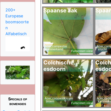
Spaanse aak
Spaan
200+
Europese
boomsoorte
n
Alfabetisch
Acer_campestre
Acer_camp
kenmerkend
vrucht
Fullscreen view
Colchische
Colch
esdoorn
esdo
Specials op
Acer_cappadocicum
Acer_cap
bloem
kenmerk
bomengids
Fullscreen view