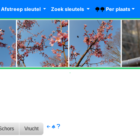
Afstreep sleutel
Zoek sleutels
Per
plaats
.
.
Schors
Vrucht