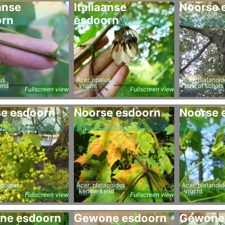
anse
Italiaanse
Noorse 
orn
esdoorn
us
Acer_opalus
Acer_platanoid
end
vrucht
bast of schors
Fullscreen view
Fullscreen view
e esdoorn
Noorse esdoorn
Noorse 
anoides
Acer_platanoides
Acer_platanoid
kenmerkend
vrucht
Fullscreen view
Fullscreen view
ne esdoorn
Gewone esdoorn
Gewone