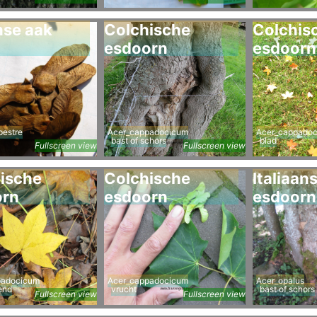
se aak
Colchische
Colchis
esdoorn
esdoorn
estre
Acer_cappadocicum
Acer_cappado
bast of schors
blad
Fullscreen view
Fullscreen view
ische
Colchische
Italiaan
orn
esdoorn
esdoorn
padocicum
Acer_cappadocicum
Acer_opalus
end
vrucht
bast of schors
Fullscreen view
Fullscreen view