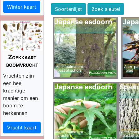
Winter kaart
Soortenlijst
Zoek sleutel
Japanse esdoorn
Japa
Zoekkaart
boomvrucht
Acer_palmatum
Acer_pa
bast of schors
blad
Fullscreen view
Vruchten zijn
een heel
Japanse esdoorn
Spaan
krachtige
manier om een
boom te
herkennen
Vrucht kaart
Acer_palmatum
Acer_camp
vrucht
bast of s
Fullscreen view