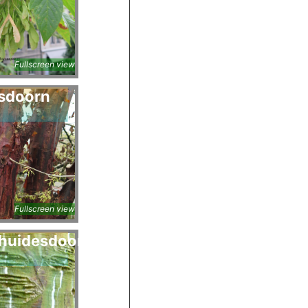
Fullscreen view
esdoorn
Fullscreen view
huidesdoorn