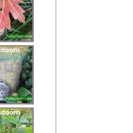
um
Fullscreen view
sdoorn
Fullscreen view
sdoorn