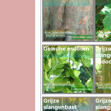
Acer_pseudoplatanus
Acer_pseu
bast of schors
blad
Fullscreen view
Gewone esdoorn
Grijz
slang
esdo
Acer_pseudoplatanus
Acer_rufi
vrucht
bast of s
Fullscreen view
Grijze
Grijz
slangenbast
slang