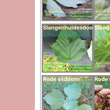
Acer_griseum
Acer_gris
blad
kenmerk
Fullscreen view
Slangenhuidesdoorn
Slang
Acer_capillipes
Acer_capil
blad
bloem
Fullscreen view
Rode esdoorn
Rode 