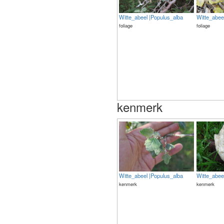
Witte_abeel |Populus_alba
Witte_abee
foliage
foliage
kenmerk
Witte_abeel |Populus_alba
Witte_abee
kenmerk
kenmerk