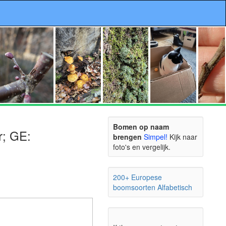
Bomen op naam
r; GE:
brengen
Simpel!
Kijk naar
foto's en vergelijk.
200+ Europese
boomsoorten Alfabetisch