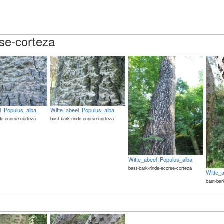
rse-corteza
l |Populus_alba
Witte_abeel |Populus_alba
nde-ecorse-corteza
bast-bark-rinde-ecorse-corteza
Witte_abeel |Populus_alba
bast-bark-rinde-ecorse-corteza
Witte_
bast-bar