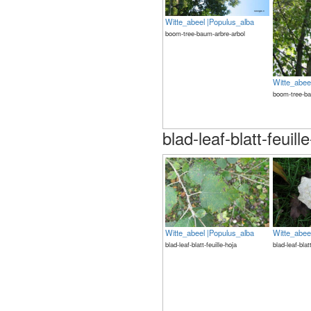
Witte_abeel |Populus_alba
boom-tree-baum-arbre-arbol
Witte_abee
boom-tree-ba
blad-leaf-blatt-feuill
Witte_abeel |Populus_alba
Witte_abee
blad-leaf-blatt-feuille-hoja
blad-leaf-blat