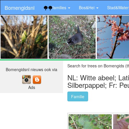
Bomengidsnl
families
Bos&Hei
Stad&Wate
.
Search for trees on Bomengids (t
Bomengidsnl nieuws ook via
NL: Witte abeel; La
Silberpappel; Fr: Pe
Ads
Familie