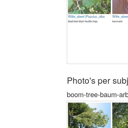
Witte_abeel |Populus_alba
Witte_abee
blad-leaf-blatt-feuille-hoja
kenmerk
The meaning of life is 42
Photo's per sub
boom-tree-baum-arb