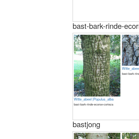
bast-bark-rinde-eco
Witte_abee
bast-bark-ri
Witte_abeel |Populus_alba
bast-bark-rinde-ecorse-corteza
bastjong