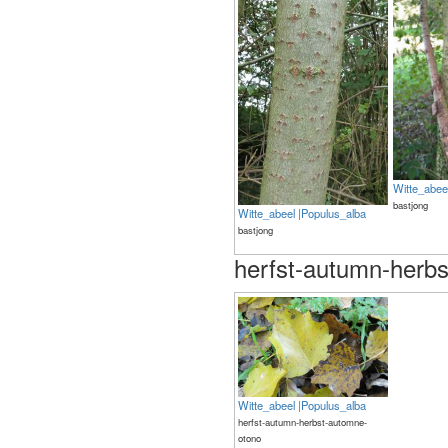
Witte_abee
bastjong
Witte_abeel |Populus_alba
bastjong
herfst-autumn-herb
Witte_abeel |Populus_alba
herfst-autumn-herbst-automne-
otono