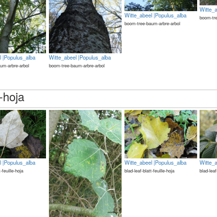
Witte_
Witte_abeel |Populus_alba
boom-tre
boom-tree-baum-arbre-arbol
l |Populus_alba
Witte_abeel |Populus_alba
um-arbre-arbol
boom-tree-baum-arbre-arbol
e-hoja
l |Populus_alba
Witte_abeel |Populus_alba
Witte_
t-feuille-hoja
blad-leaf-blatt-feuille-hoja
blad-leaf