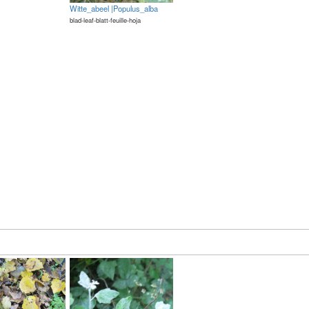
Witte_abeel |Populus_alba
blad-leaf-blatt-feuille-hoja