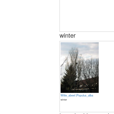
winter
Witte_abeel |Populus_alba
winter