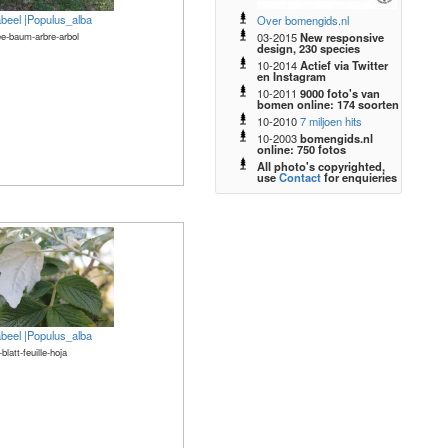
abeel |Populus_alba
Over bomengids.nl
03-2015
New responsive
e-baum-arbre-arbol
design, 230 species
10-2014
Actief via Twitter
en Instagram
10-2011
9000 foto's van
bomen online: 174 soorten
10-2010
7 miljoen hits
10-2003
bomengids.nl
online: 750 fotos
All photo's copyrighted,
use
Contact
for enquieries
abeel |Populus_alba
-blatt-feuille-hoja