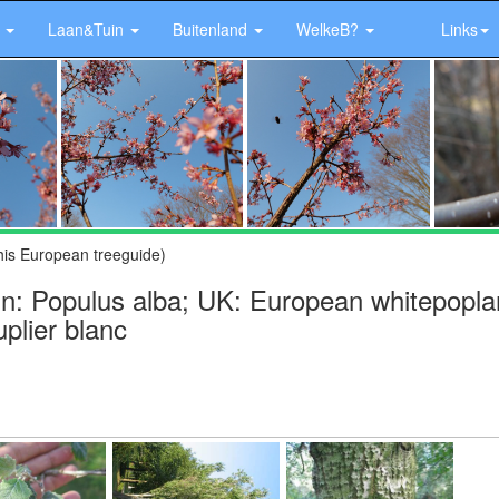
r
Laan&Tuin
Buitenland
WelkeB?
Links
his European treeguide)
tin: Populus alba; UK: European whitepopla
uplier blanc