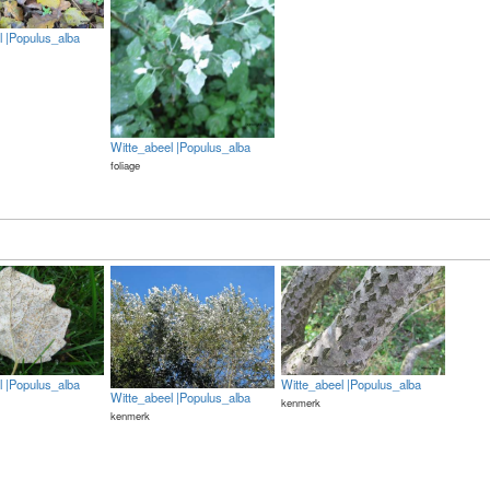
l |Populus_alba
Witte_abeel |Populus_alba
foliage
l |Populus_alba
Witte_abeel |Populus_alba
Witte_abeel |Populus_alba
kenmerk
kenmerk