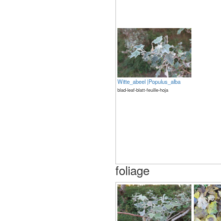
Witte_abeel |Populus_alba
blad-leaf-blatt-feuille-hoja
foliage