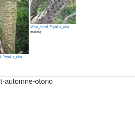
Witte_abeel |Populus_alba
bastjong
l |Populus_alba
st-automne-otono