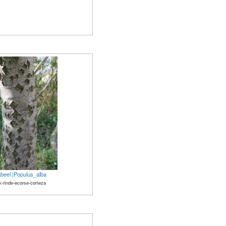
abeel |Populus_alba
k-rinde-ecorse-corteza