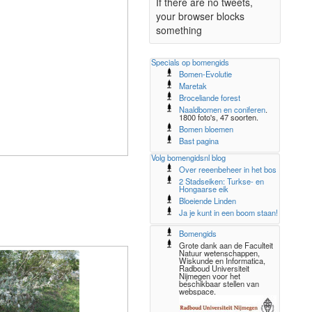
If there are no tweets,
your browser blocks
something
Specials op bomengids
Bomen-Evolutie
Maretak
Broceliande forest
Naaldbomen en coniferen
.
1800 foto's, 47 soorten.
Bomen bloemen
Bast pagina
Volg bomengidsnl blog
Over reeenbeheer in het bos
2 Stadseiken: Turkse- en
Hongaarse eik
Bloeiende Linden
Ja je kunt in een boom staan!
Bomengids
Grote dank aan de Faculteit
Natuur wetenschappen,
Wiskunde en Informatica,
Radboud Universiteit
Nijmegen voor het
beschikbaar stellen van
webspace.