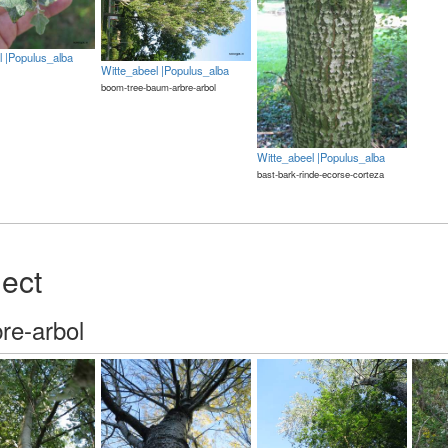
l |Populus_alba
Witte_abeel |Populus_alba
boom-tree-baum-arbre-arbol
Witte_abeel |Populus_alba
bast-bark-rinde-ecorse-corteza
ject
re-arbol