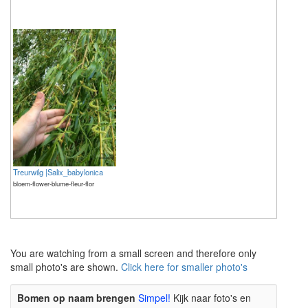
Treurwilg |Salix_babylonica
bloem-flower-blume-fleur-flor
The meaning of life is 42
The meaning of life is 42
You are watching from a small screen and therefore only
small photo's are shown.
Click here for smaller photo's
Bomen op naam brengen
Simpel!
Kijk naar foto's en