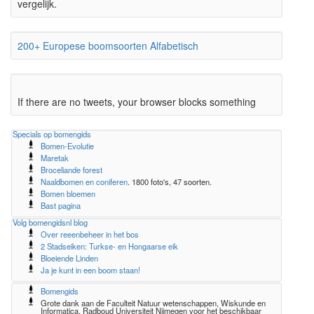
vergelijk.
200+ Europese boomsoorten Alfabetisch
If there are no tweets, your browser blocks something
Specials op bomengids
Bomen-Evolutie
Maretak
Broceliande forest
Naaldbomen en coniferen
. 1800 foto's, 47 soorten.
Bomen bloemen
Bast pagina
Volg bomengidsnl blog
Over reeenbeheer in het bos
2 Stadseiken: Turkse- en Hongaarse eik
Bloeiende Linden
Ja je kunt in een boom staan!
Bomengids
Grote dank aan de Faculteit Natuur wetenschappen, Wiskunde en
Informatica, Radboud Universiteit Nijmegen voor het beschikbaar