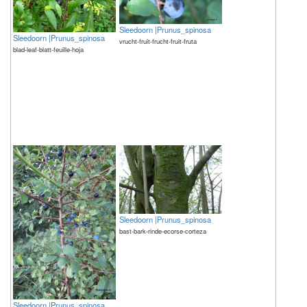
Sleedoorn |Prunus_spinosa
Sleedoorn |Prunus_spinosa
vrucht-fruit-frucht-fruit-fruta
blad-leaf-blatt-feuille-hoja
Sleedoorn |Prunus_spinosa
bast-bark-rinde-ecorse-corteza
Sleedoorn |Prunus_spinosa