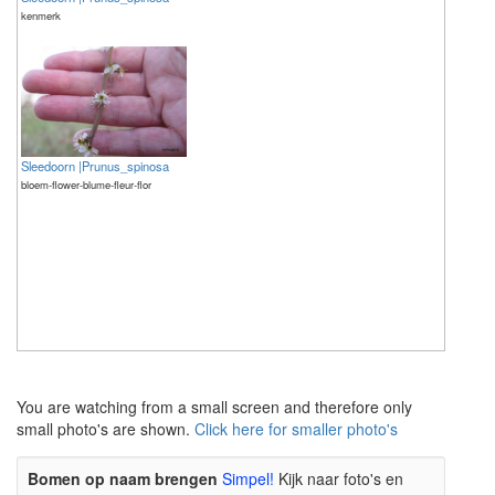
kenmerk
Sleedoorn |Prunus_spinosa
bloem-flower-blume-fleur-flor
The meaning of life is 42
The meaning of life is 42
You are watching from a small screen and therefore only
small photo's are shown.
Click here for smaller photo's
Bomen op naam brengen
Simpel!
Kijk naar foto's en