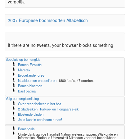
vergelijk.
200+ Europese boomsoorten Alfabetisch
If there are no tweets, your browser blocks something
Specials op bomengids
Bomen-Evolutie
Maretak
Broceliande forest
Naaldbomen en coniferen
. 1800 foto's, 47 soorten.
Bomen bloemen
Bast pagina
Volg bomengidsnl blog
Over reeenbeheer in het bos
2 Stadseiken: Turkse- en Hongaarse eik
Bloeiende Linden
Ja je kunt in een boom staan!
Bomengids
Grote dank aan de Faculteit Natuur wetenschappen, Wiskunde en
Informatica, Radboud Universiteit Nijmegen voor het beschikbaar