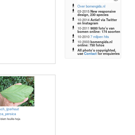
Over bomengids.nl
03-2015
New responsive
design, 230 species
10-2014
Actief via Twitter
en Instagram
10-2011
9000 foto's van
bomen online: 174 soorten
10-2010
7 miljoen hits
10-2003
bomengids.nl
online: 750 fotos
All photo's copyrighted,
use
Contact
for enquieries
sch_ijzerhout
ica_persica
-blatt-feuille-hoja