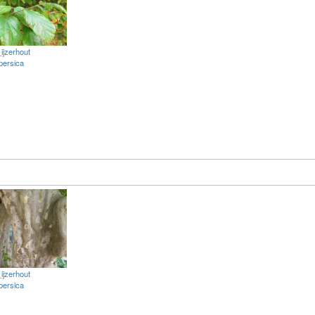
ijzerhout
persica
ijzerhout
persica