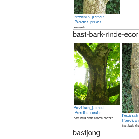
Perzisisch_ijzerhout
|Parrotica_persica
kenmerk
bast-bark-rinde-eco
Perzisisch_ijzerhout
|Parrotica_persica
Perzisisch_
bast-bark-rinde-ecorse-corteza
|Parrotica_
bast-bark-ri
bastjong