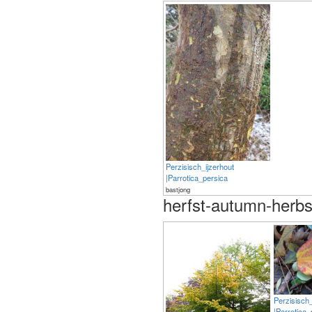
Perzisisch_ijzerhout
|Parrotica_persica
bastjong
herfst-autumn-herb
Perzisisch_
|Parrotica_