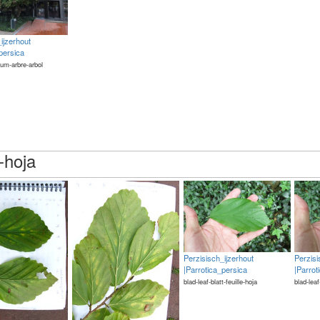
ijzerhout
persica
um-arbre-arbol
e-hoja
Perzisisch_ijzerhout
Perzisi
|Parrotica_persica
|Parrot
blad-leaf-blatt-feuille-hoja
blad-leaf