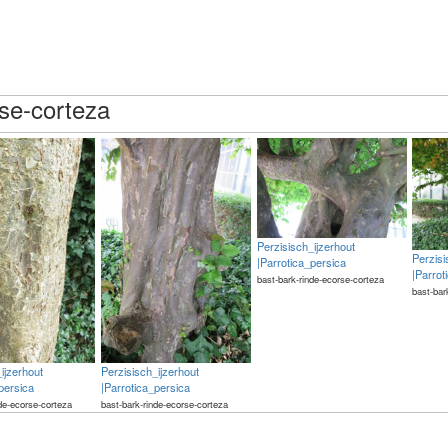
rse-corteza
Perzisisch_ijzerhout
Perzisi
|Parrotica_persica
|Parrot
bast-bark-rinde-ecorse-corteza
bast-bar
ijzerhout
Perzisisch_ijzerhout
persica
|Parrotica_persica
nde-ecorse-corteza
bast-bark-rinde-ecorse-corteza