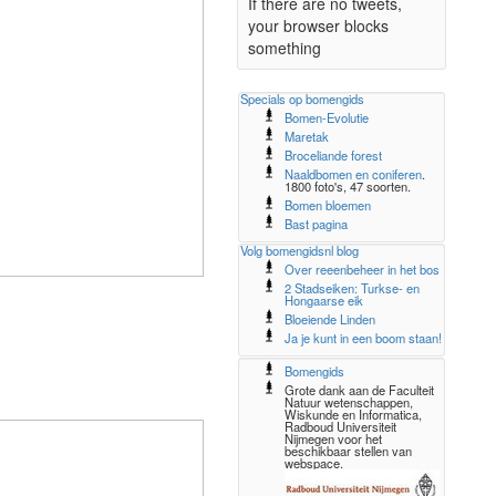
If there are no tweets,
your browser blocks
something
Specials op bomengids
Bomen-Evolutie
Maretak
Broceliande forest
Naaldbomen en coniferen
.
1800 foto's, 47 soorten.
Bomen bloemen
Bast pagina
Volg bomengidsnl blog
Over reeenbeheer in het bos
2 Stadseiken: Turkse- en
Hongaarse eik
Bloeiende Linden
Ja je kunt in een boom staan!
Bomengids
Grote dank aan de Faculteit
Natuur wetenschappen,
Wiskunde en Informatica,
Radboud Universiteit
Nijmegen voor het
beschikbaar stellen van
webspace.