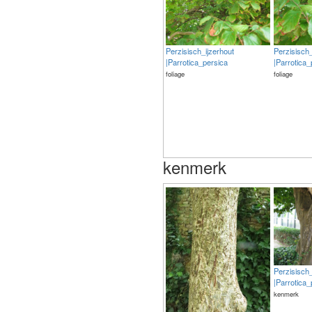
Perzisisch_ijzerhout
Perzisisch_
|Parrotica_persica
|Parrotica_
foliage
foliage
kenmerk
Perzisisch_
|Parrotica_
kenmerk