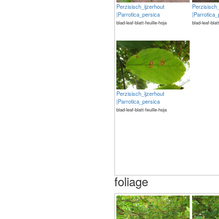
Perzisisch_ijzerhout
Perzisisch_
|Parrotica_persica
|Parrotica_
blad-leaf-blatt-feuille-hoja
blad-leaf-blat
Perzisisch_ijzerhout
|Parrotica_persica
blad-leaf-blatt-feuille-hoja
foliage