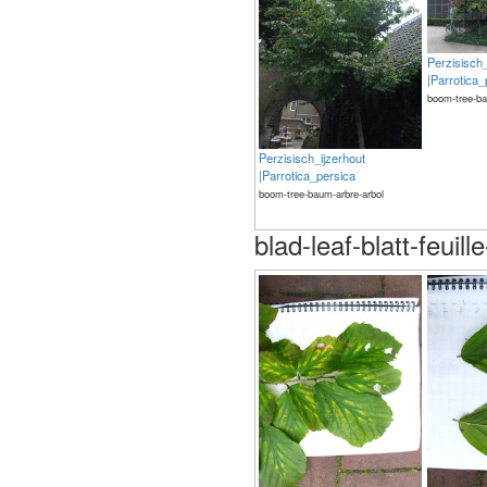
Perzisisch_
|Parrotica_
boom-tree-ba
Perzisisch_ijzerhout
|Parrotica_persica
boom-tree-baum-arbre-arbol
blad-leaf-blatt-feuill