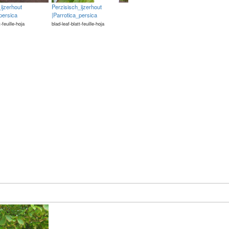
ijzerhout
Perzisisch_ijzerhout
persica
|Parrotica_persica
t-feuille-hoja
blad-leaf-blatt-feuille-hoja