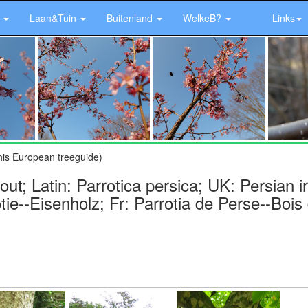
r
Laan&Tuin
Buitenland
WelkeB?
Links
his European treeguide)
hout; Latin: Parrotica persica; UK: Persian 
ie--Eisenholz; Fr: Parrotia de Perse--Bois 