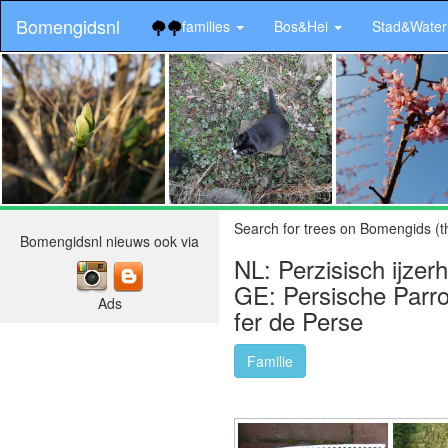
Bomengidsnl
families
Bos&Hei
Stad&Wate
.
Search for trees on Bomengids (t
Bomengidsnl nieuws ook via
NL: Perzisisch ijzer
GE: Persische Parrot
Ads
fer de Perse
Familie