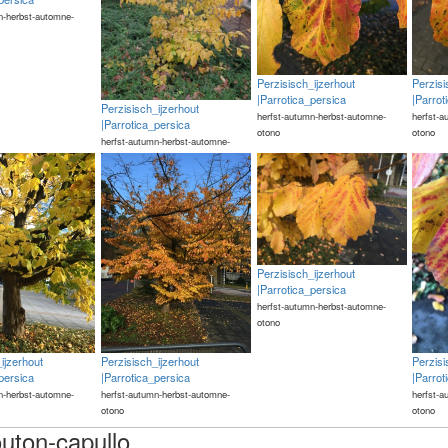
n-herbst-automne-
Perzisisch_ijzerhout
Perzisi
|Parrotica_persica
|Parrot
Perzisisch_ijzerhout
herfst-autumn-herbst-automne-
herfst-a
|Parrotica_persica
otono
otono
herfst-autumn-herbst-automne-
otono
Perzisisch_ijzerhout
|Parrotica_persica
herfst-autumn-herbst-automne-
otono
ijzerhout
Perzisisch_ijzerhout
Perzisi
persica
|Parrotica_persica
|Parrot
n-herbst-automne-
herfst-autumn-herbst-automne-
herfst-a
otono
otono
uton-capullo