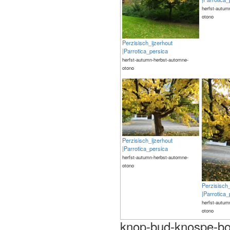
herfst-autum
otono
Perzisisch_ijzerhout
|Parrotica_persica
herfst-autumn-herbst-automne-
otono
Perzisisch_ijzerhout
|Parrotica_persica
herfst-autumn-herbst-automne-
otono
Perzisisch_
|Parrotica_
herfst-autum
otono
knop-bud-knospe-bo