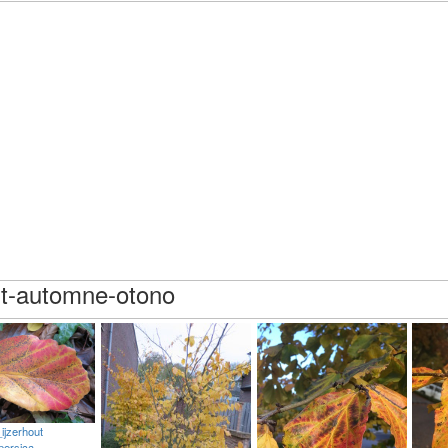
st-automne-otono
ijzerhout
persica