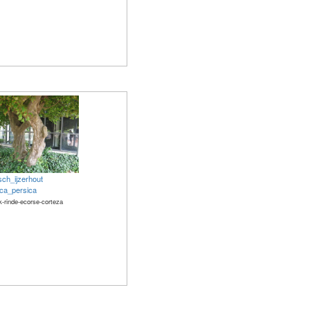
sch_ijzerhout
ica_persica
k-rinde-ecorse-corteza