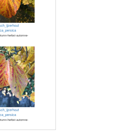
sch_ijzerhout
ica_persica
utumn-herbst-automne-
sch_ijzerhout
ica_persica
utumn-herbst-automne-