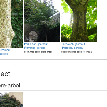
Perzisisch_ijzerhout
Perzisisch_ijzerhout
|Parrotica_persica
|Parrotica_persica
ijzerhout
boom-tree-baum-arbre-arbol
bast-bark-rinde-ecorse-corteza
persica
ject
re-arbol