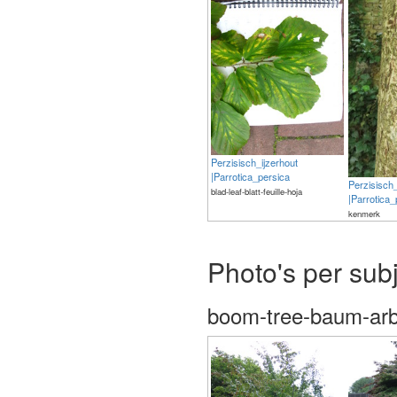
Perzisisch_ijzerhout
|Parrotica_persica
Perzisisch_
blad-leaf-blatt-feuille-hoja
|Parrotica_
kenmerk
The meaning of life is 42
Photo's per sub
boom-tree-baum-arb