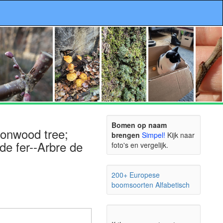
Bomen op naam
ironwood tree;
brengen
Simpel!
Kijk naar
de fer--Arbre de
foto's en vergelijk.
200+ Europese
boomsoorten Alfabetisch