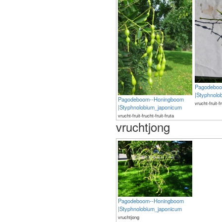
Pagodeboo
|Styphnolo
Pagodeboom--Honingboom
vrucht-fruit-f
|Styphnolobium_japonicum
vrucht-fruit-frucht-fruit-fruta
vruchtjong
Pagodeboom--Honingboom
|Styphnolobium_japonicum
vruchtjong