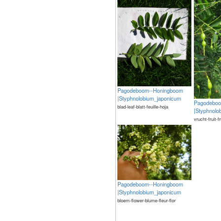
Pagodeboom--Honingboom
|Styphnolobium_japonicum
Pagodeboo
blad-leaf-blatt-feuille-hoja
|Styphnolo
vrucht-fruit-f
Pagodeboom--Honingboom
|Styphnolobium_japonicum
bloem-flower-blume-fleur-flor