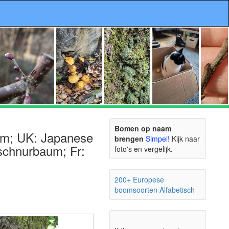
Bomen op naam
um; UK: Japanese
brengen
Simpel!
Kijk naar
schnurbaum; Fr:
foto's en vergelijk.
200+ Europese
boomsoorten Alfabetisch