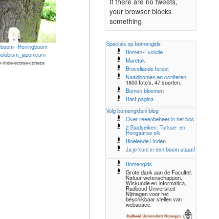
If there are no tweets,
your browser blocks
something
Specials op bomengids
eboom--Honingboom
Bomen-Evolutie
nolobium_japonicum
Maretak
k-rinde-ecorse-corteza
Broceliande forest
Naaldbomen en coniferen
.
1800 foto's, 47 soorten.
Bomen bloemen
Bast pagina
Volg bomengidsnl blog
Over reeenbeheer in het bos
2 Stadseiken: Turkse- en
Hongaarse eik
Bloeiende Linden
Ja je kunt in een boom staan!
Bomengids
Grote dank aan de Faculteit
Natuur wetenschappen,
Wiskunde en Informatica,
Radboud Universiteit
Nijmegen voor het
beschikbaar stellen van
webspace.