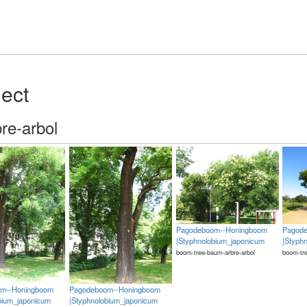
ject
re-arbol
Pagodeboom--Honingboom
Pagod
|Styphnolobium_japonicum
|Styph
boom-tree-baum-arbre-arbol
boom-tre
m--Honingboom
Pagodeboom--Honingboom
bium_japonicum
|Styphnolobium_japonicum