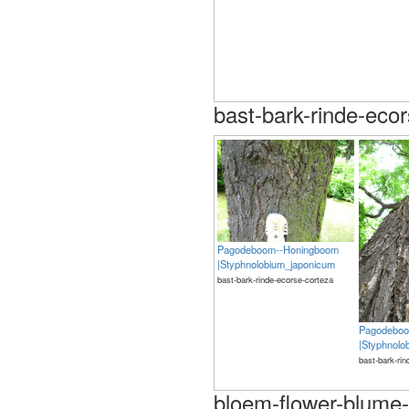
bast-bark-rinde-eco
Pagodeboom--Honingboom
|Styphnolobium_japonicum
bast-bark-rinde-ecorse-corteza
Pagodeboo
|Styphnolo
bast-bark-ri
bloem-flower-blume-f