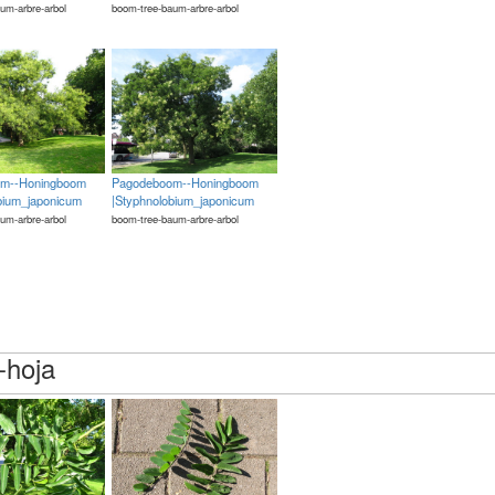
um-arbre-arbol
boom-tree-baum-arbre-arbol
m--Honingboom
Pagodeboom--Honingboom
bium_japonicum
|Styphnolobium_japonicum
um-arbre-arbol
boom-tree-baum-arbre-arbol
e-hoja