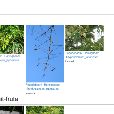
Pagodeboom--Honingboom
m--Honingboom
|Styphnolobium_japonicum
bium_japonicum
kenmerk
Pagodeboom--Honingboom
|Styphnolobium_japonicum
kenmerk
it-fruta