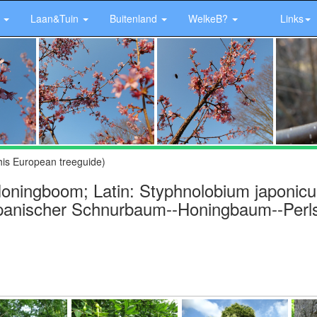
r
Laan&Tuin
Buitenland
WelkeB?
Links
his European treeguide)
ningboom; Latin: Styphnolobium japonic
apanischer Schnurbaum--Honingbaum--Perl