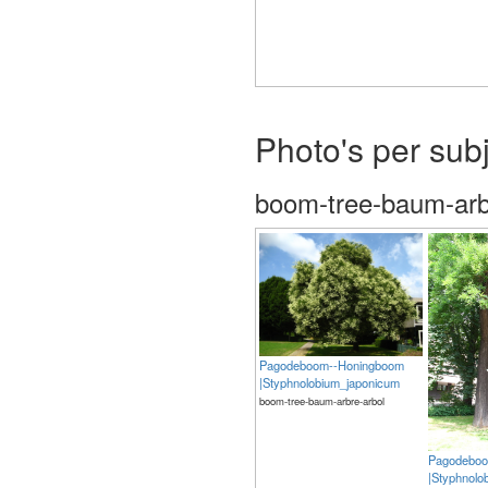
The meaning of life is 42
Photo's per sub
boom-tree-baum-arb
Pagodeboom--Honingboom
|Styphnolobium_japonicum
boom-tree-baum-arbre-arbol
Pagodeboo
|Styphnolo