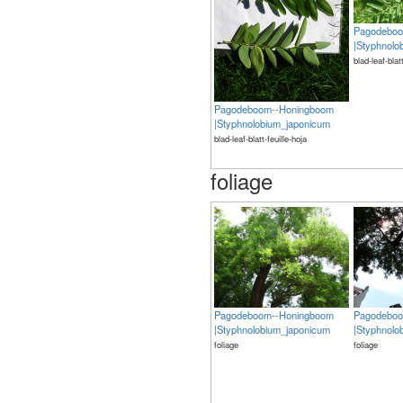
Pagodeboo
|Styphnolo
blad-leaf-blat
Pagodeboom--Honingboom
|Styphnolobium_japonicum
blad-leaf-blatt-feuille-hoja
foliage
Pagodeboom--Honingboom
Pagodeboo
|Styphnolobium_japonicum
|Styphnolo
foliage
foliage