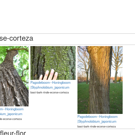
rse-corteza
Pagodeboom--Honingboom
|Styphnolobium_japonicum
bast-bark-rinde-ecorse-corteza
m--Honingboom
bium_japonicum
Pagodeboom--Honingboom
nde-ecorse-corteza
|Styphnolobium_japonicum
bast-bark-rinde-ecorse-corteza
leur-flor