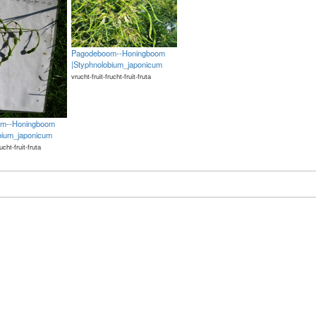
Pagodeboom--Honingboom
|Styphnolobium_japonicum
vrucht-fruit-frucht-fruit-fruta
m--Honingboom
bium_japonicum
rucht-fruit-fruta