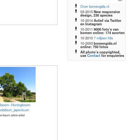
Over bomengids.nl
03-2015
New responsive
design, 230 species
10-2014
Actief via Twitter
en Instagram
10-2011
9000 foto's van
bomen online: 174 soorten
10-2010
7 miljoen hits
10-2003
bomengids.nl
online: 750 fotos
All photo's copyrighted,
use
Contact
for enquieries
eboom--Honingboom
nolobium_japonicum
e-baum-arbre-arbol