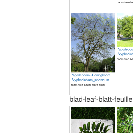
boom-tree-ba
Pagodeboo
|Styphnolo
boom-tree-ba
Pagodeboom--Honingboom
|Styphnolobium_japonicum
boom-tree-baum-arbre-arbol
blad-leaf-blatt-feuill