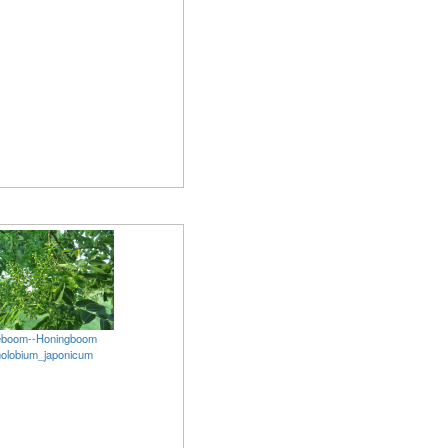
eboom--Honingboom
nolobium_japonicum