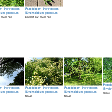
m--Honingboom
Pagodeboom--Honingboom
bium_japonicum
|Styphnolobium_japonicum
t-feuille-hoja
blad-leaf-blatt-feuille-hoja
Pagod
m--Honingboom
Pagodeboom--Honingboom
Pagodeboom--Honingboom
|Styph
bium_japonicum
|Styphnolobium_japonicum
|Styphnolobium_japonicum
foliage
foliage
foliage