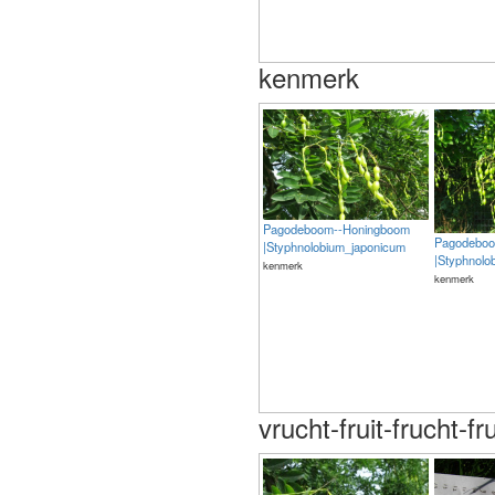
kenmerk
Pagodeboom--Honingboom
Pagodeboo
|Styphnolobium_japonicum
|Styphnolo
kenmerk
kenmerk
vrucht-fruit-frucht-fru