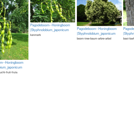
Pagodeboom--Honingboom
Pagodeboom--Honingboom
Pagod
|Styphnolobium_japonicum
|Styphnolobium_japonicum
|Styph
kenmerk
boom-tree-baum-arbre-arbol
bast-bar
m--Honingboom
bium_japonicum
rucht-fruit-fruta