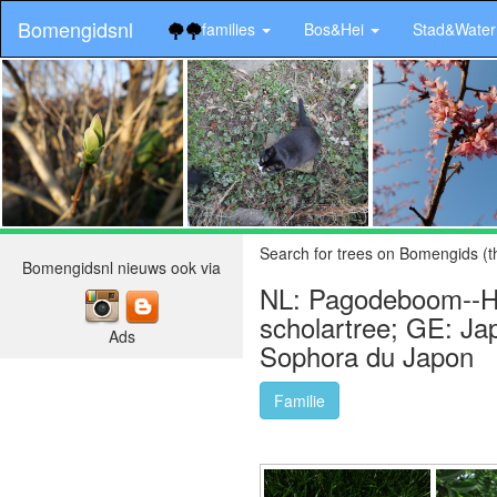
Bomengidsnl
families
Bos&Hei
Stad&Wate
.
Search for trees on Bomengids (t
Bomengidsnl nieuws ook via
NL: Pagodeboom--Ho
scholartree; GE: J
Ads
Sophora du Japon
Familie