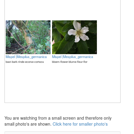
Mispel |Mespilus_germanica
Mispel |Mespilus_germanica
bast-bark-rinde-ecorse-corteza
bloem-flower-blume-fleur-flor
The meaning of life is 42
The meaning of life is 42
You are watching from a small screen and therefore only
small photo's are shown.
Click here for smaller photo's