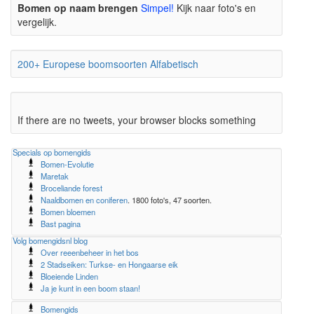
Bomen op naam brengen
Simpel!
Kijk naar foto's en
vergelijk.
200+ Europese boomsoorten Alfabetisch
If there are no tweets, your browser blocks something
Specials op bomengids
Bomen-Evolutie
Maretak
Broceliande forest
Naaldbomen en coniferen
. 1800 foto's, 47 soorten.
Bomen bloemen
Bast pagina
Volg bomengidsnl blog
Over reeenbeheer in het bos
2 Stadseiken: Turkse- en Hongaarse eik
Bloeiende Linden
Ja je kunt in een boom staan!
Bomengids