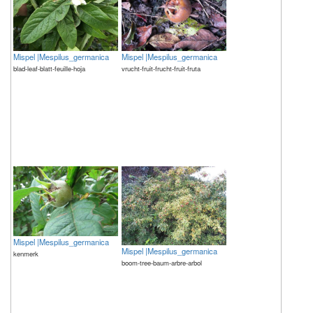
Mispel |Mespilus_germanica
Mispel |Mespilus_germanica
blad-leaf-blatt-feuille-hoja
vrucht-fruit-frucht-fruit-fruta
Mispel |Mespilus_germanica
Mispel |Mespilus_germanica
kenmerk
boom-tree-baum-arbre-arbol