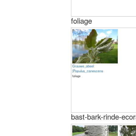
foliage
Grauwe_abeel
|Populus_canescens
foliage
bast-bark-rinde-eco