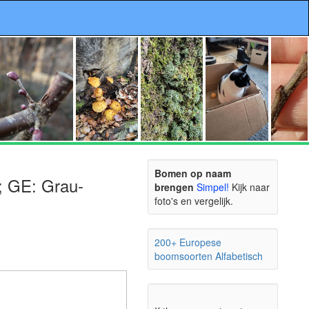
Bomen op naam
; GE: Grau-
brengen
Simpel!
Kijk naar
foto's en vergelijk.
200+ Europese
boomsoorten Alfabetisch