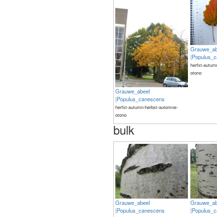
Grauwe_ab
|Populus_
herfst-autum
otono
Grauwe_abeel
|Populus_canescens
herfst-autumn-herbst-automne-
otono
bulk
Grauwe_abeel
Grauwe_ab
|Populus_canescens
|Populus_