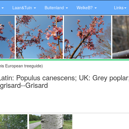
r
Laan&Tuin
Buitenland
WelkeB?
Links
his European treeguide)
atin: Populus canescens; UK: Grey poplar
 grisard--Grisard