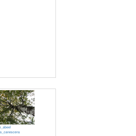
_abeel
us_canescens