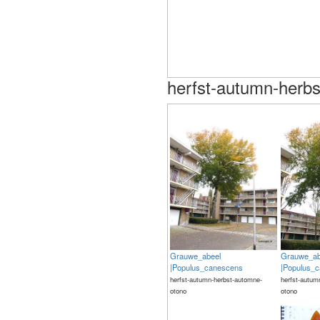
herfst-autumn-herb
Grauwe_abeel
Grauwe_ab
|Populus_canescens
|Populus_
herfst-autumn-herbst-automne-
herfst-autum
otono
otono