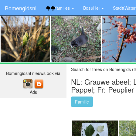
Bomengidsnl
families
Bos&Hei
Stad&Wate
.
Search for trees on Bomengids (t
Bomengidsnl nieuws ook via
NL: Grauwe abeel; L
Pappel; Fr: Peuplier
Ads
Familie