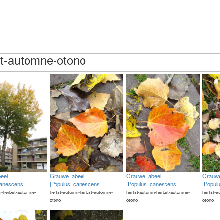
st-automne-otono
eel
Grauwe_abeel
Grauwe_abeel
Grauwe
canescens
|Populus_canescens
|Populus_canescens
|Popul
n-herbst-automne-
herfst-autumn-herbst-automne-
herfst-autumn-herbst-automne-
herfst-a
otono
otono
otono