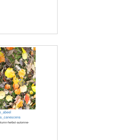
_abeel
us_canescens
utumn-herbst-automne-