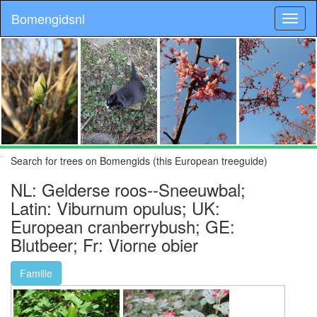
Bomengidsnl
.
Search for trees on Bomengids (this European treeguide)
NL: Gelderse roos--Sneeuwbal;
Latin: Viburnum opulus; UK:
European cranberrybush; GE:
Blutbeer; Fr: Viorne obier
Familie