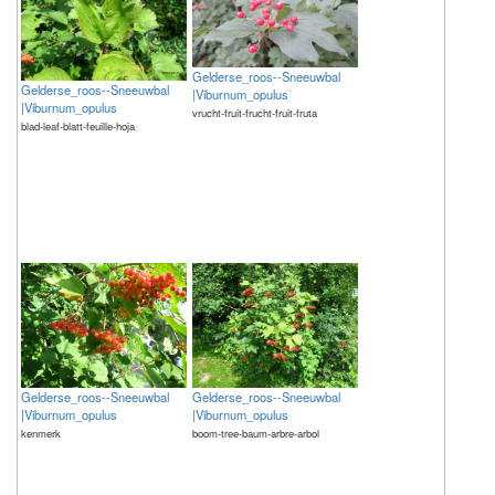
Gelderse_roos--Sneeuwbal
Gelderse_roos--Sneeuwbal
|Viburnum_opulus
|Viburnum_opulus
vrucht-fruit-frucht-fruit-fruta
blad-leaf-blatt-feuille-hoja
Gelderse_roos--Sneeuwbal
Gelderse_roos--Sneeuwbal
|Viburnum_opulus
|Viburnum_opulus
kenmerk
boom-tree-baum-arbre-arbol