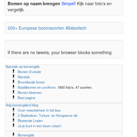
Bomen op naam brengen
Simpel!
Kijk naar foto's en
vergelijk.
200+ Europese boomsoorten Alfabetisch
If there are no tweets, your browser blocks something
Specials op bomengids
Bomen-Evolutie
Maretak
Broceliande forest
Naaldbomen en coniferen
. 1800 foto's, 47 soorten.
Bomen bloemen
Bast pagina
Volg bomengidsnl blog
Over reeenbeheer in het bos
2 Stadseiken: Turkse- en Hongaarse eik
Bloeiende Linden
Ja je kunt in een boom staan!
Bomengids