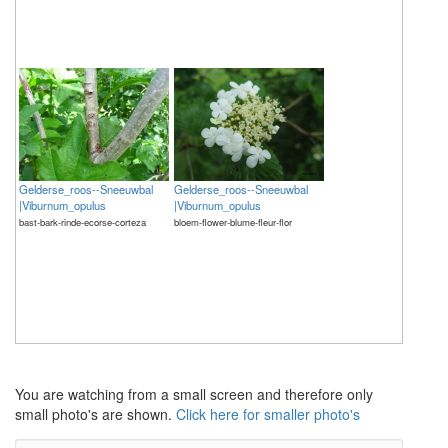
Gelderse_roos--Sneeuwbal
Gelderse_roos--Sneeuwbal
|Viburnum_opulus
|Viburnum_opulus
bast-bark-rinde-ecorse-corteza
bloem-flower-blume-fleur-flor
The meaning of life is 42
The meaning of life is 42
You are watching from a small screen and therefore only
small photo's are shown.
Click here for smaller photo's