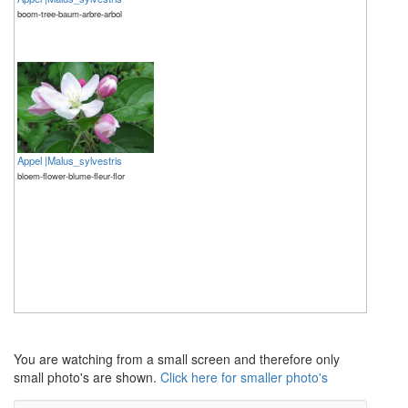
boom-tree-baum-arbre-arbol
Appel |Malus_sylvestris
bloem-flower-blume-fleur-flor
The meaning of life is 42
The meaning of life is 42
You are watching from a small screen and therefore only
small photo's are shown.
Click here for smaller photo's