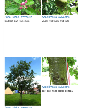
Appel |Malus_sylvestris
Appel |Malus_sylvestris
blad-leaf-blatt-feuille-hoja
vrucht-fruit-frucht-fruit-fruta
Appel |Malus_sylvestris
bast-bark-rinde-ecorse-corteza
Appel |Malus_sylvestris