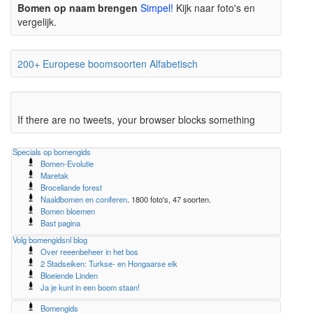
Bomen op naam brengen
Simpel!
Kijk naar foto's en
vergelijk.
200+ Europese boomsoorten Alfabetisch
If there are no tweets, your browser blocks something
Specials op bomengids
Bomen-Evolutie
Maretak
Broceliande forest
Naaldbomen en coniferen
. 1800 foto's, 47 soorten.
Bomen bloemen
Bast pagina
Volg bomengidsnl blog
Over reeenbeheer in het bos
2 Stadseiken: Turkse- en Hongaarse eik
Bloeiende Linden
Ja je kunt in een boom staan!
Bomengids