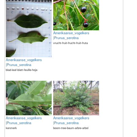
Amerikaanse_vogelkers
|Prunus_serotina
vrucht-fruit-frucht-fruit-fruta
Amerikaanse_vogelkers
|Prunus_serotina
blad-leaf-blatt-feuille-hoja
Amerikaanse_vogelkers
Amerikaanse_vogelkers
|Prunus_serotina
|Prunus_serotina
kenmerk
boom-tree-baum-arbre-arbol