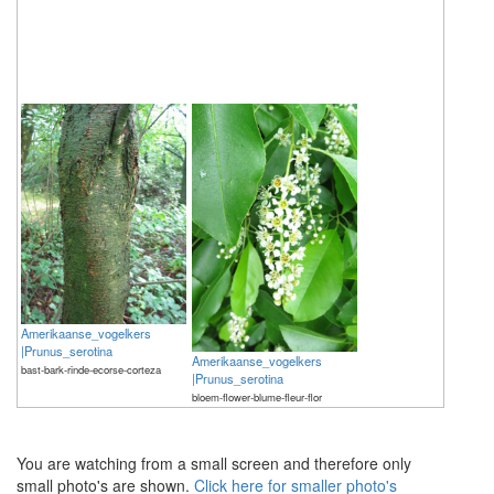
Amerikaanse_vogelkers
|Prunus_serotina
Amerikaanse_vogelkers
bast-bark-rinde-ecorse-corteza
|Prunus_serotina
bloem-flower-blume-fleur-flor
The meaning of life is 42
The meaning of life is 42
You are watching from a small screen and therefore only
small photo's are shown.
Click here for smaller photo's