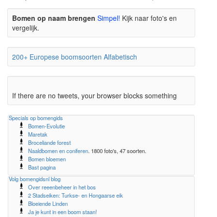
Bomen op naam brengen
Simpel!
Kijk naar foto's en
vergelijk.
200+ Europese boomsoorten Alfabetisch
If there are no tweets, your browser blocks something
Specials op bomengids
Bomen-Evolutie
Maretak
Broceliande forest
Naaldbomen en coniferen
. 1800 foto's, 47 soorten.
Bomen bloemen
Bast pagina
Volg bomengidsnl blog
Over reeenbeheer in het bos
2 Stadseiken: Turkse- en Hongaarse eik
Bloeiende Linden
Ja je kunt in een boom staan!