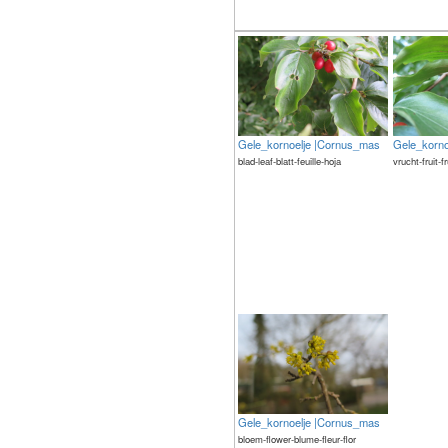
Gele_kornoelje |Cornus_mas
Gele_korn
blad-leaf-blatt-feuille-hoja
vrucht-fruit-f
Gele_kornoelje |Cornus_mas
bloem-flower-blume-fleur-flor