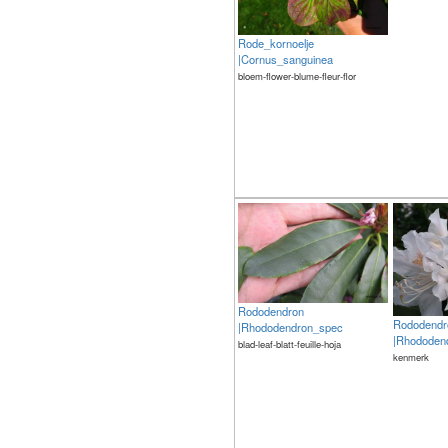
Rode_kornoelje
|Cornus_sanguinea
bloem-flower-blume-fleur-flor
Rododendron
Rododendr
|Rhododendron_spec
|Rhododen
blad-leaf-blatt-feuille-hoja
kenmerk