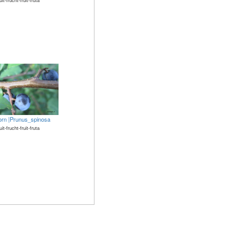
orn |Prunus_spinosa
uit-frucht-fruit-fruta