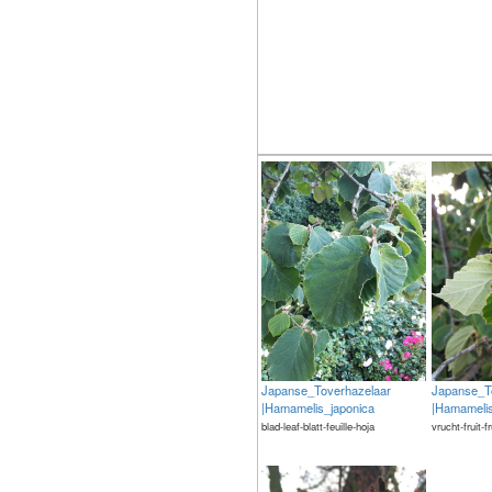
Japanse_Toverhazelaar
Japanse_T
|Hamamelis_japonica
|Hamamelis
blad-leaf-blatt-feuille-hoja
vrucht-fruit-f