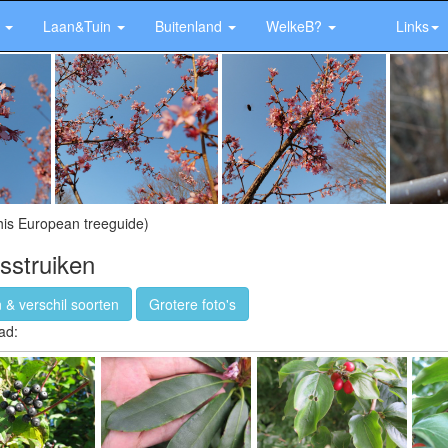
r
Laan&Tuin
Buitenland
WelkeB?
Links
his European treeguide)
sstruiken
 & verschil soorten
Grotere foto's
ad: