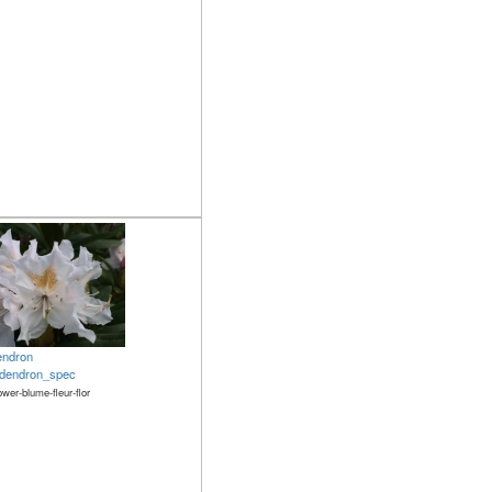
endron
dendron_spec
ower-blume-fleur-flor