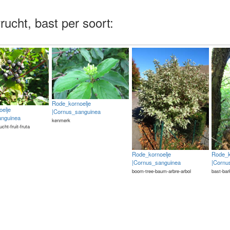
rucht, bast per soort:
Rode_kornoelje
elje
|Cornus_sanguinea
anguinea
kenmerk
rucht-fruit-fruta
Rode_kornoelje
Rode_k
|Cornus_sanguinea
|Cornu
boom-tree-baum-arbre-arbol
bast-bar