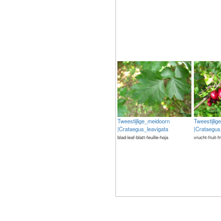
Tweestijlige_meidoorn
Tweestijli
|Crataegus_leavigata
|Crataegus
blad-leaf-blatt-feuille-hoja
vrucht-fruit-f
The meaning of life is 42