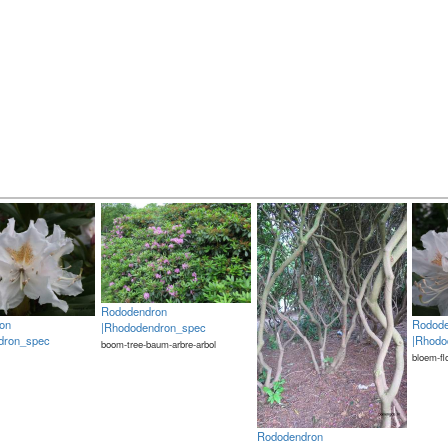
Rododendron
on
Rodod
|Rhododendron_spec
dron_spec
|Rhodo
boom-tree-baum-arbre-arbol
bloem-fl
Rododendron