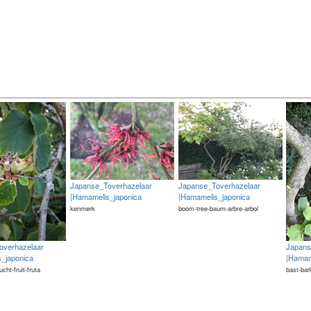
Japanse_Toverhazelaar
Japanse_Toverhazelaar
|Hamamelis_japonica
|Hamamelis_japonica
kenmerk
boom-tree-baum-arbre-arbol
overhazelaar
Japans
_japonica
|Hamam
rucht-fruit-fruta
bast-bar