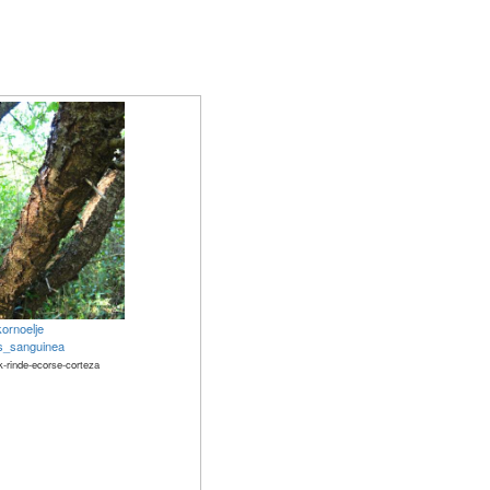
ornoelje
s_sanguinea
k-rinde-ecorse-corteza