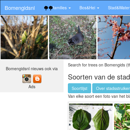
Bomengidsnl
families
Bos&Hei
Stad&Wate
Search for trees on Bomengids (t
Bomengidsnl nieuws ook via
Soorten van de stad
Ads
Soortlijst
Over stadsstruiken
Van elke soort een foto van het bl