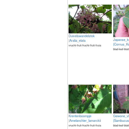
Duivelswandelstok
Japanse_ko
|Aralia_elata
|Cornus_K
vrucht-fruit-frucht-fruit-fruta
blad-leaf-blat
Krentenboompje
Gewone_vl
|Amelanchier_lamarckii
|Sambucus
vrucht-fruit-frucht-fruit-fruta
blad-leaf-blat