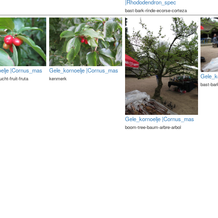
|Rhododendron_spec
bast-bark-rinde-ecorse-corteza
oelje |Cornus_mas
Gele_kornoelje |Cornus_mas
Gele_k
rucht-fruit-fruta
kenmerk
bast-bar
Gele_kornoelje |Cornus_mas
boom-tree-baum-arbre-arbol