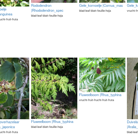
Rododendron
Gele_kornoelje |Cornus_mas
Gele_k
elje
|Rhododendron_spec
blad-leaf-blatt-feuille-hoja
vrucht-fr
anguinea
blad-leaf-blatt-feuille-hoja
rucht-fruit-fruta
Fluweelboom |Rhus_typhina
vrucht-fruit-frucht-fruit-fruta
Fluweelboom |Rhus_typhina
overhazelaar
Duivel
_japonica
|Aralia
blad-leaf-blatt-feuille-hoja
rucht-fruit-fruta
blad-leaf