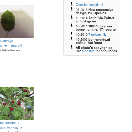
Over bomengids.nl
03-2015
New responsive
design, 230 species
10-2014
Actief via Twitter
en Instagram
10-2011
9000 foto's van
bomen online: 174 soorten
10-2010
7 miljoen hits
10-2003
bomengids.nl
nboompje
online: 750 fotos
chier_lamarckii
All photo's copyrighted,
-blatt-feuille-hoja
use
Contact
for enquieries
lige_meidoorn
egus_monogyna
uit-frucht-fruit-fruta