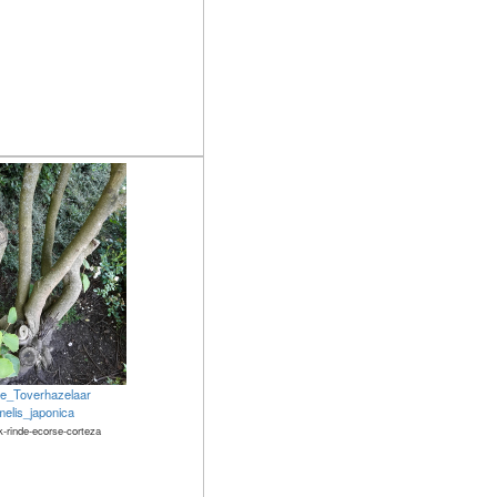
e_Toverhazelaar
elis_japonica
k-rinde-ecorse-corteza