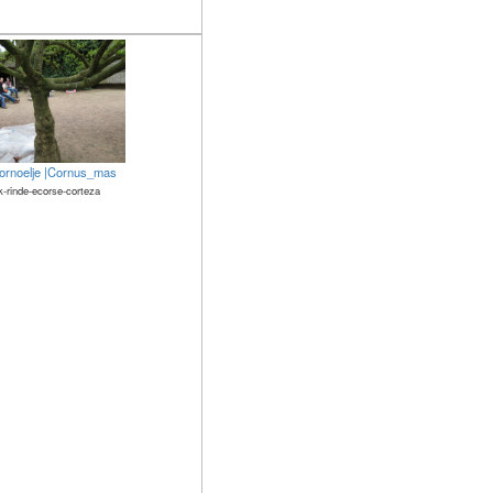
ornoelje |Cornus_mas
k-rinde-ecorse-corteza