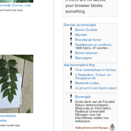
your browser blocks
ornoelje |Cornus_mas
uit-frucht-fruit-fruta
something
Specials op bomengids
Bomen-Evolutie
Maretak
Broceliande forest
Naaldbomen en coniferen
.
1800 foto's, 47 soorten.
Bomen bloemen
Bast pagina
Volg bomengidsnl blog
Over reeenbeheer in het bos
2 Stadseiken: Turkse- en
Hongaarse eik
Bloeiende Linden
Ja je kunt in een boom staan!
Bomengids
Grote dank aan de Faculteit
Natuur wetenschappen,
Wiskunde en Informatica,
Radboud Universiteit
Nijmegen voor het
swandelstok
beschikbaar stellen van
_elata
webspace.
-blatt-feuille-hoja