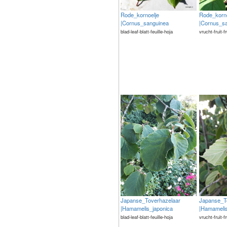
Rode_kornoelje
Rode_korno
|Cornus_sanguinea
|Cornus_s
blad-leaf-blatt-feuille-hoja
vrucht-fruit-f
Japanse_Toverhazelaar
Japanse_T
|Hamamelis_japonica
|Hamamelis
blad-leaf-blatt-feuille-hoja
vrucht-fruit-f