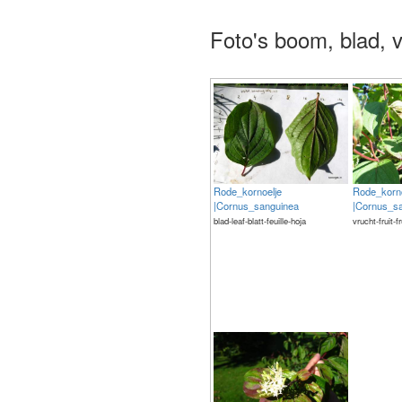
Foto's boom, blad, v
Rode_kornoelje
Rode_korno
|Cornus_sanguinea
|Cornus_s
blad-leaf-blatt-feuille-hoja
vrucht-fruit-f