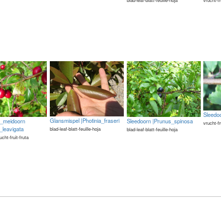
Sleedo
Glansmispel |Photinia_fraseri
ge_meidoorn
Sleedoorn |Prunus_spinosa
vrucht-fr
_leavigata
blad-leaf-blatt-feuille-hoja
blad-leaf-blatt-feuille-hoja
rucht-fruit-fruta