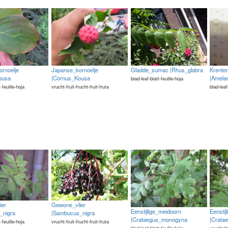
rnoelje
Japanse_kornoelje
Krente
Gladde_sumac |Rhus_glabra
ousa
|Cornus_Kousa
|Amelan
blad-leaf-blatt-feuille-hoja
t-feuille-hoja
vrucht-fruit-frucht-fruit-fruta
blad-leaf
ier
Gewone_vlier
Eenstijlige_meidoorn
Eenstij
_nigra
|Sambucus_nigra
|Crataegus_monogyna
|Crata
t-feuille-hoja
vrucht-fruit-frucht-fruit-fruta
blad-leaf-blatt-feuille-hoja
vrucht-fr