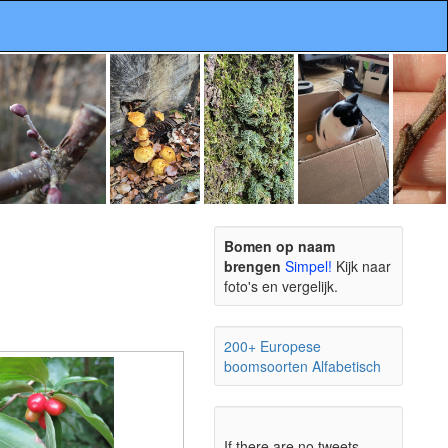
Bomen op naam
brengen
Simpel!
Kijk naar
foto's en vergelijk.
200+ Europese
boomsoorten Alfabetisch
If there are no tweets,