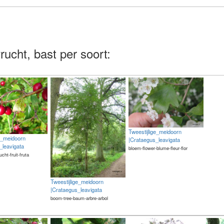
rucht, bast per soort:
Tweestijlige_meidoorn
ge_meidoorn
|Crataegus_leavigata
_leavigata
bloem-flower-blume-fleur-flor
rucht-fruit-fruta
Tweestijlige_meidoorn
|Crataegus_leavigata
boom-tree-baum-arbre-arbol