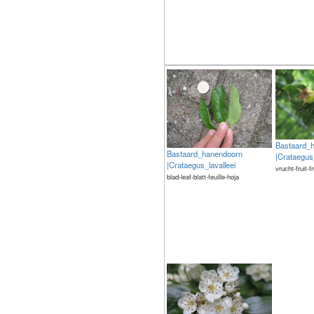
Bastaard_
Bastaard_hanendoorn
|Crataegus_
|Crataegus_lavalleei
vrucht-fruit-f
blad-leaf-blatt-feuille-hoja