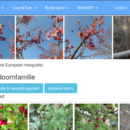
r
Laan&Tuin
Buitenland
WelkeB?
Links
his European treeguide)
oornfamilie
ie & verschil soorten
Grotere foto's
ad: