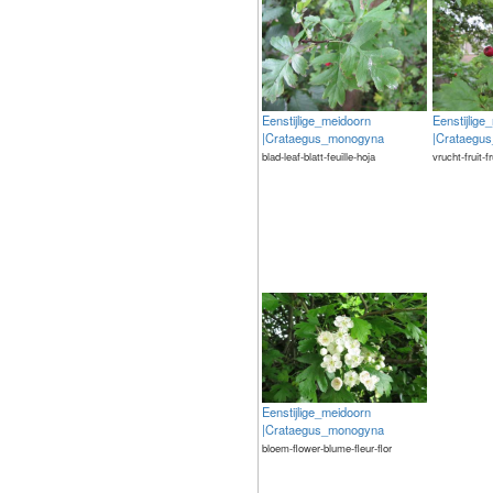
Eenstijlige_meidoorn
Eenstijlige
|Crataegus_monogyna
|Crataegu
blad-leaf-blatt-feuille-hoja
vrucht-fruit-f
Eenstijlige_meidoorn
|Crataegus_monogyna
bloem-flower-blume-fleur-flor