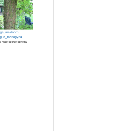
lige_meidoorn
egus_monogyna
k-rinde-ecorse-corteza