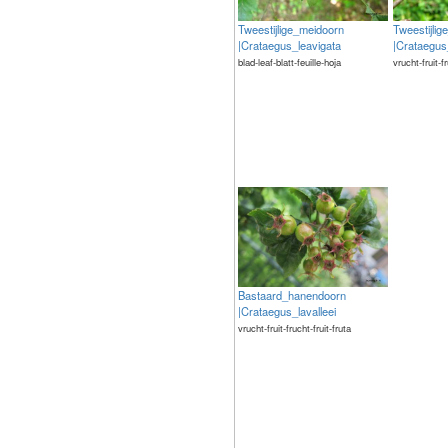
Tweestijlige_meidoorn
Tweestijli
|Crataegus_leavigata
|Crataegus
blad-leaf-blatt-feuille-hoja
vrucht-fruit-f
Bastaard_hanendoorn
|Crataegus_lavalleei
vrucht-fruit-frucht-fruit-fruta