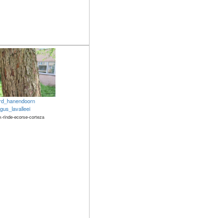
rd_hanendoorn
gus_lavalleei
k-rinde-ecorse-corteza