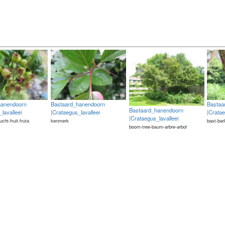
hanendoorn
Bastaard_hanendoorn
Bastaa
Bastaard_hanendoorn
lavalleei
|Crataegus_lavalleei
|Cratae
|Crataegus_lavalleei
rucht-fruit-fruta
kenmerk
bast-bar
boom-tree-baum-arbre-arbol