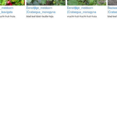
ge_meidoorn
Eenstijlige_meidoorn
Eenstijlige_meidoorn
Bastaa
_leavigata
|Crataegus_monogyna
|Crataegus_monogyna
|Cratae
rucht-fruit-fruta
blad-leaf-blatt-feuille-hoja
vrucht-fruit-frucht-fruit-fruta
blad-leaf