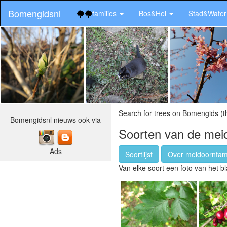
Bomengidsnl
families
Bos&Hei
Stad&Wate
Search for trees on Bomengids (t
Bomengidsnl nieuws ook via
Soorten van de meid
Ads
Soortlijst
Over meidoornfamil
Van elke soort een foto van het bl