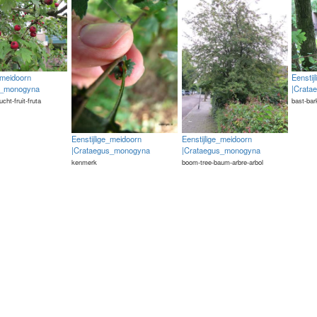
_meidoorn
Eenstij
s_monogyna
|Crata
rucht-fruit-fruta
bast-bar
Eenstijlige_meidoorn
Eenstijlige_meidoorn
|Crataegus_monogyna
|Crataegus_monogyna
kenmerk
boom-tree-baum-arbre-arbol