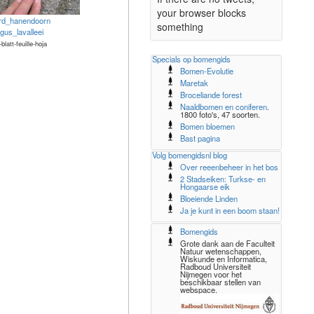
your browser blocks
rd_hanendoorn
something
gus_lavalleei
-blatt-feuille-hoja
Specials op bomengids
Bomen-Evolutie
Maretak
Broceliande forest
Naaldbomen en coniferen
.
1800 foto's, 47 soorten.
Bomen bloemen
Bast pagina
Volg bomengidsnl blog
Over reeenbeheer in het bos
2 Stadseiken: Turkse- en
Hongaarse eik
Bloeiende Linden
Ja je kunt in een boom staan!
Bomengids
Grote dank aan de Faculteit
Natuur wetenschappen,
Wiskunde en Informatica,
Radboud Universiteit
Nijmegen voor het
beschikbaar stellen van
webspace.