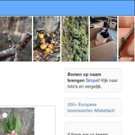
Bomen op naam
brengen
Simpel!
Kijk naar
foto's en vergelijk.
200+ Europese
boomsoorten Alfabetisch
If there are no tweets,