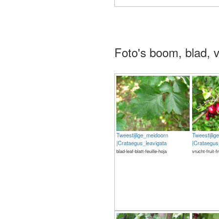
The meaning of life is 42
Foto's boom, blad, v
Tweestijlige_meidoorn
Tweestijli
|Crataegus_leavigata
|Crataegus
blad-leaf-blatt-feuille-hoja
vrucht-fruit-f